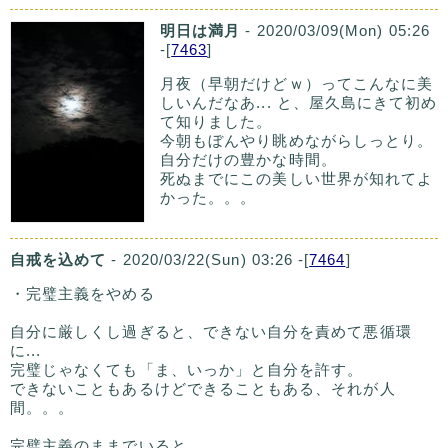
明日は満月
- 2020/03/09(Mon) 05:26
-[
7463
]
月夜（早朝だけどｗ）ってこんなに美
しいんだなあ... と、屋久島にきて初め
て知りました。
今朝もぼんやり眺めながらしっとり。
自分だけの豊かな時間。
死ぬまでにこの美しい世界が知れてよ
かった。。。
自戒を込めて
- 2020/03/22(Sun) 03:26 -[
7464
]
・完璧主義をやめる
自分に厳しくし過ぎると、できない自分を責めて悪循環
に...
完璧じゃなくても「ま、いっか」と自分を許す。
できないこともあるけどできることもある、それが人
間。。。
完璧主義のままでいると