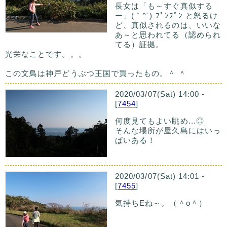
長女は「も～すぐ真似する
ー」(｀^´) ﾌﾟﾝﾌﾟﾝ と怒るけ
ど、真似されるのは、いいな
あ～と思われてる（認められ
てる）証拠。
光栄なことです。。。
この文鳥は神戸どうぶつ王国で買ったもの。＾ ＾
2020/03/07(Sat) 14:00 -
[
7454
]
何度見てもよい眺め...◎
そんな場所が屋久島にはいっ
ぱいある！
2020/03/07(Sat) 14:01 -
[
7455
]
気持ちEね～。（＾o＾）