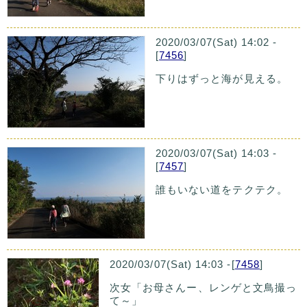
2020/03/07(Sat) 14:02 -
[
7456
]
下りはずっと海が見える。
2020/03/07(Sat) 14:03 -
[
7457
]
誰もいない道をテクテク。
2020/03/07(Sat) 14:03 -[
7458
]
次女「お母さんー、レンゲと文鳥撮っ
て～」