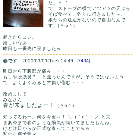
た。＾ ＾
で、ストーブの横でアツアツの天ぷら
そば食べて、釣りに行きました～。
娘たちの送迎がないので自由なんで
す。(＾ω＾)
起きたらコレ。
嬉しいなあ...
昨日も一番先に寝ましたｗ
春です
- 2020/03/03(Tue) 14:49 -[
7434
]
昨日から下腹部が痛み・・・
もしや膀胱炎？ と焦ったんですが、そうではないよう
で、よくよくみると古傷が傷む・・・
改めまして
みなさん
春が来ましたよー！
（＾o＾）
知ってるわー。何を今更～！ ＼（ ` o ´ ）／ と夫。
まあ今まで春のような陽気が続いてましたもんね。
けど昨日からが正式な春ってことでｗｗ
私の古傷予報ｗ