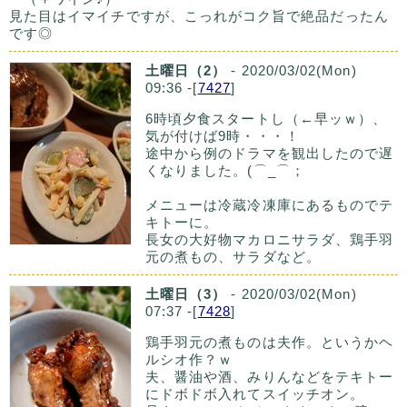
見た目はイマイチですが、こっれがコク旨で絶品だったん
です◎
土曜日（2）
- 2020/03/02(Mon)
09:36 -[
7427
]
6時頃夕食スタートし（←早ッｗ）、
気が付けば9時・・・！
途中から例のドラマを観出したので遅
くなりました。(⌒_⌒；
メニューは冷蔵冷凍庫にあるものでテ
キトーに。
長女の大好物マカロニサラダ、鶏手羽
元の煮もの、サラダなど。
土曜日（3）
- 2020/03/02(Mon)
07:37 -[
7428
]
鶏手羽元の煮ものは夫作。というかヘ
ルシオ作？ｗ
夫、醤油や酒、みりんなどをテキトー
にドボドボ入れてスイッチオン。