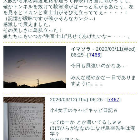
大阪から東名高速道路を通って神奈川方面に向かってて、
確かトンネルを抜けて駿河湾がばーっと広がるあたり、左
を見るとドカンと富士山がそびえ立っててぇ～・・・！
（記憶が曖昧ですが確かそんなカンジ...）
感激して震えました。
その美しさに鳥肌立った！
娘たちにもいつか“生富士山”見せてあげたいな～・・・。
イマソラ
- 2020/03/11(Wed)
06:29 -[
7466
]
今日も風強いのかなあ...
みんな穏やかな一日でありま
すように。。。
2020/03/12(Thu) 06:26 -[
7467
]
小4女子のキャピキャピ日記ｗ
ってゆーか とか書いてるしｗｗ
ほぼひらがななのになぜ鳥羽先生は漢
字？
次女に訊くと