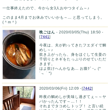
一仕事終えたので、今から女3人おやつタイム～♪
このまま4月までお休みでいいかも～... と思ってしまう。
(＾m＾)
晩ごはん
- 2020/03/05(Thu) 18:50 -
[
7441
]
今夜は、夫が釣ってきたフエダイで鯛
めし～♪
炊き上がったら、身をほぐして生姜の
千切りとネギをたっぷりのせていただ
きます。
はよ炊けへんかなあ... お腹ｸﾞｰ｡ (*
´﹃｀*)
2020/03/06(Fri) 12:09 -[
7442
]
昨夜の鯛めしが美味し過ぎてぇ～～ヤ
バかったんです～...！！
それまでタコめしトップ！ と言い続