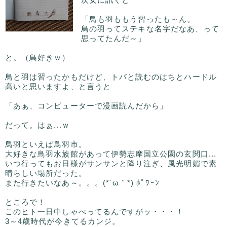
「鳥も羽ももう習ったも～ん。
鳥の羽ってステキな名字だなあ、って
思ってたんだ～」
と。（鳥好きｗ）
鳥と羽は習ったかもだけど、トバと読むのはちとハードル
高いと思いますよ、と言うと
「あぁ、コンピューターで漫画読んだから」
だって。はぁ...ｗ
鳥羽といえば鳥羽市。
大好きな鳥羽水族館があって伊勢志摩国立公園の玄関口...
いつ行ってもお日様がサンサンと降り注ぎ、風光明媚で素
晴らしい場所だった。
また行きたいなあ～。。。(*´ω｀*) ﾎﾟﾜｰﾝ
ところで！
このヒト一日中しゃべってるんですがッ・・・！
3～4歳時代が今きてるカンジ。