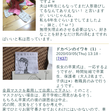
ですよｗ
夫は4年生にもなってまだ人形遊びし
てるなんてありえない！ と言います
が、いいじゃんね。
私も6年生ぐらいまでしてましたよ
～、妹と。(＾ω＾)
無理矢理止めさせる必要はない。好き
なことを好きなだけ気の済むまですれ
ばいいと私は思っています。
ドカベンのイワキ（1）
-
2020/03/05(Thu) 13:18 -
[
7437
]
長女の卒業式は、一応するよ
うですが、時間短縮で卒業
生、保護者（大人2名まで。
子供は
×
）教職員のみで行う
ようです。
全員マスクを着用して出席して下さい
、とのこと。
マスクがない場合は、若干学校に用意があるそう。
もちろん卒業式の後の謝恩会は中止。
式の間、次女をどうするか考え中。
家でひとりお留守番させておくわけにはいかないので、車