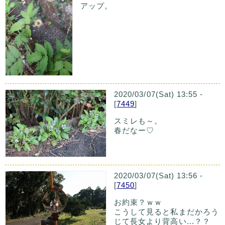
アップ。
2020/03/07(Sat) 13:55 -
[
7449
]
スミレも～。
春だなー♡
2020/03/07(Sat) 13:56 -
[
7450
]
お約束？ｗｗ
こうして見ると私まだかろう
じて長女より背高い...？？