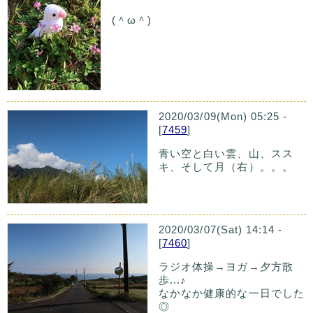
(＾ω＾)
2020/03/09(Mon) 05:25 -
[
7459
]
青い空と白い雲、山、スス
キ、そして月（右）。。。
2020/03/07(Sat) 14:14 -
[
7460
]
ラジオ体操→ヨガ→夕方散
歩...♪
なかなか健康的な一日でした
◎