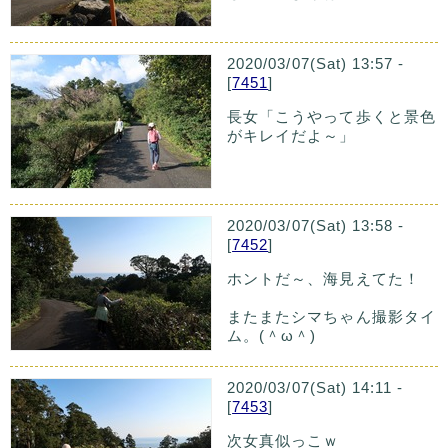
2020/03/07(Sat) 13:57 -
[
7451
]
長女「こうやって歩くと景色
がキレイだよ～」
2020/03/07(Sat) 13:58 -
[
7452
]
ホントだ～、海見えてた！
またまたシマちゃん撮影タイ
ム。(＾ω＾)
2020/03/07(Sat) 14:11 -
[
7453
]
次女真似っこｗ