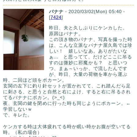
バナナ
- 2020/03/02(Mon) 05:40 -
[
7424
]
昨日、夫と久しぶりにケンカした。
原因はバナナ。
この頂き物のバナナ、写真を撮った時
は、こんな立派なバナナ屋久島では珍
しい！ 嬉しいなあ。ありがたいな
ぁ... と思ってて、だけどここに吊る
すのは微妙に邪魔かも？ と思いつ
つ、まぁ～いっか、で流したんです
が、昨日、大量の荷物を車から運ぶ
時、二回ほど頭をポカーン。
玄関の左下に釣り針セットが置かれてて、これ踏んだら足
に刺さる、と思うと自然と右によけ、すると右に吊るされ
てるバナナにボカン。(>_<)
夜、玄関の鍵を閉めに行った時も同じようにボカーン。←
学習しないｗ
で、キレた。
ケンカする時は大体疲れてる時か眠い時かお腹が空いてる
時。（私の場合）