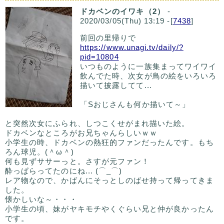
ドカベンのイワキ（2）
-
2020/03/05(Thu) 13:19 -[
7438
]
前回の里帰りで
https://www.unagi.tv/daily/?
pid=10804
いつものように一族集まってワイワイ
飲んでた時、次女が鳥の絵をいろいろ
描いて披露してて...
「Sおじさんも何か描いて～」
と突然次女にふられ、しつこくせがまれ描いた絵。
ドカベンなところがお兄ちゃんらしいｗｗ
小学生の時、ドカベンの熱狂的ファンだったんです。もち
ろん球児。(＾ω＾)
何も見ずササーっと。さすが元ファン！
酔っぱらってたのにね... (⌒_⌒)
レア物なので、かばんにそっとしのばせ持って帰ってきま
した。
懐かしいな～・・・
小学生の頃、妹がヤキモチやくぐらい兄と仲が良かったん
です。