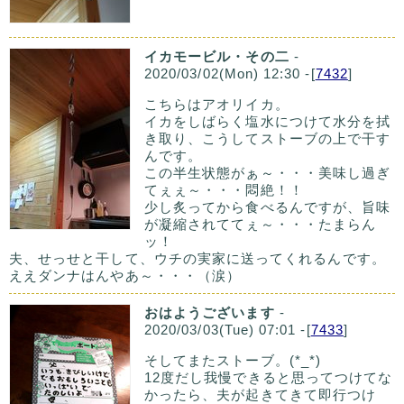
イカモービル・その二
-
2020/03/02(Mon) 12:30 -[
7432
]
こちらはアオリイカ。
イカをしばらく塩水につけて水分を拭
き取り、こうしてストーブの上で干す
んです。
この半生状態がぁ～・・・美味し過ぎ
てぇぇ～・・・悶絶！！
少し炙ってから食べるんですが、旨味
が凝縮されててぇ～・・・たまらん
ッ！
夫、せっせと干して、ウチの実家に送ってくれるんです。
ええダンナはんやあ～・・・（涙）
おはようございます
-
2020/03/03(Tue) 07:01 -[
7433
]
そしてまたストーブ。(*_*)
12度だし我慢できると思ってつけてな
かったら、夫が起きてきて即行つけ