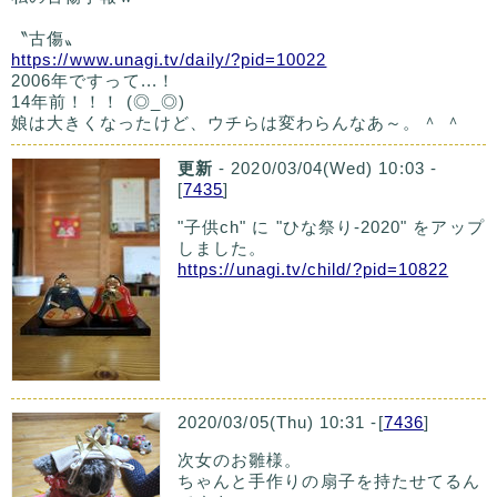
〝古傷〟
https://www.unagi.tv/daily/?pid=10022
2006年ですって...！
14年前！！！ (◎_◎)
娘は大きくなったけど、ウチらは変わらんなあ～。＾ ＾
更新
- 2020/03/04(Wed) 10:03 -
[
7435
]
"子供ch" に "ひな祭り-2020" をアップ
しました。
https://unagi.tv/child/?pid=10822
2020/03/05(Thu) 10:31 -[
7436
]
次女のお雛様。
ちゃんと手作りの扇子を持たせてるん