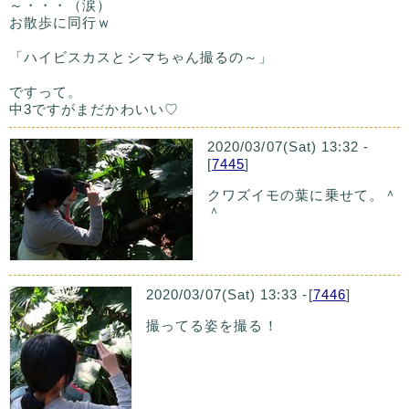
～・・・（涙）
お散歩に同行ｗ
「ハイビスカスとシマちゃん撮るの～」
ですって。
中3ですがまだかわいい♡
2020/03/07(Sat) 13:32 -
[
7445
]
クワズイモの葉に乗せて。＾
＾
2020/03/07(Sat) 13:33 -[
7446
]
撮ってる姿を撮る！