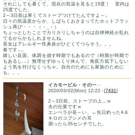
それにしても暑くて、現在の気温を見ると19度！ 室内は
25度でした。
2～3日前は寒くてストーブつけてたんですよ～。
日々の気温差からか、しばらくおさまってたホットフラッ
シュ再び・・・（－_－）
ちょっとしたことでカリカリしちゃうのは自律神経が乱れ
てるからかもしれませんね。
長女はアレルギー性鼻炎がひどくてつらそう。。。
春です...。
嬉しい反面、体調を崩す時期でもあるので（時期が時期で
もあるし...）無理せずゆっくり休んで、免疫力低下しない
よう気を付けなくっちゃ。自分のためにも家族のために
も。。。
イカモービル・その一
-
2020/03/02(Mon) 12:22 -[
7431
]
2～3日前。ストーブの上...ｗ
夫の仕業ですｗ
エンペラが長～い。←先日釣った4.6
キロのコブシメの耳
測ったら35センチでした。