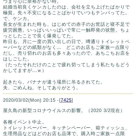
つまり心に余裕がない時。
結婚当初良くケンカしたのは、会社を立ち上げたばかりで
極貧。先々不安になることばかりでいつもテンパってた。
で、ケンカ。
長女が生まれた時も、はじめての赤子のお世話と寝不足で
疲労困憊。いっぱいいっぱいで常に一触即発の状態。ちょ
っとしたことで良く爆発してた。
昨日も、月に一度の買い出しの日で、噂通りトイレットペ
ーパーなどの紙類がなく... どこのお店もご家族一点限り
だし、売り切れのお店も多々あったので、あちこちお店を
はしごした。
（たったそれだけのことで疲れ切ってしまう私たちもどう
かしてますが...ｗ）
起きたら、バナナが違う場所に吊るされてた。
夫、ごめんね。そしてありがとう。
2020/03/02(Mon) 20:15 -[
7425
]
屋久島の新型コロナウイルスの影響。（2020 3/2現在）
各種イベント中止。
トイレットペーパー、キッチンペーパー、箱ティッシュ、
生理用品などはどのお店も品薄で、購入時ご家族一点限