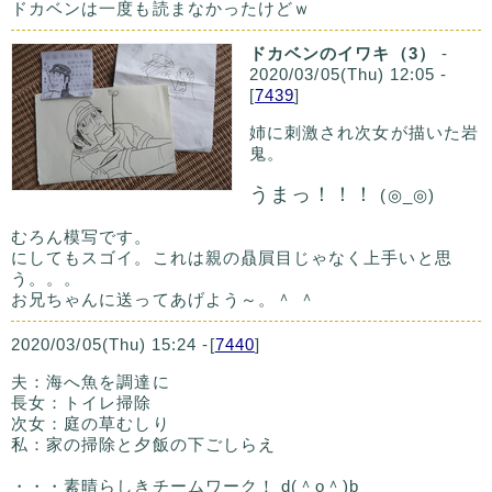
ドカベンは一度も読まなかったけどｗ
ドカベンのイワキ（3）
-
2020/03/05(Thu) 12:05 -
[
7439
]
姉に刺激され次女が描いた岩
鬼。
うまっ！！！
(◎_◎)
むろん模写です。
にしてもスゴイ。これは親の贔屓目じゃなく上手いと思
う。。。
お兄ちゃんに送ってあげよう～。＾ ＾
2020/03/05(Thu) 15:24 -[
7440
]
夫：海へ魚を調達に
長女：トイレ掃除
次女：庭の草むしり
私：家の掃除と夕飯の下ごしらえ
・・・素晴らしきチームワーク！ d(＾o＾)b