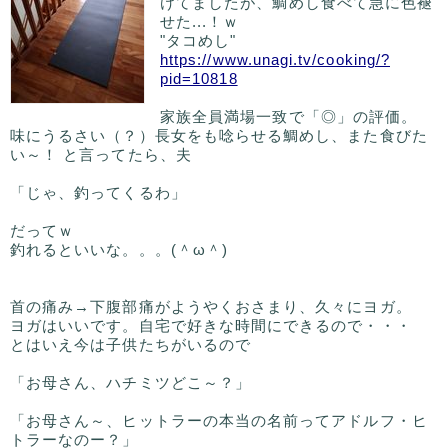
けてましたが、鯛めし食べて急に色褪
せた...！ｗ
"タコめし"
https://www.unagi.tv/cooking/?
pid=10818
家族全員満場一致で「◎」の評価。
味にうるさい（？）長女をも唸らせる鯛めし、また食びた
い～！ と言ってたら、夫
「じゃ、釣ってくるわ」
だってｗ
釣れるといいな。。。(＾ω＾)
首の痛み→下腹部痛がようやくおさまり、久々にヨガ。
ヨガはいいです。自宅で好きな時間にできるので・・・
とはいえ今は子供たちがいるので
「お母さん、ハチミツどこ～？」
「お母さん～、ヒットラーの本当の名前ってアドルフ・ヒ
トラーなのー？」