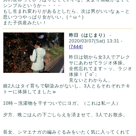
シンプルというか～・・・
もし生まれ変わりがあるとしたら、次は男がいいなぁ～と
思いつつやっぱり女がいい。(＾ω＾)
また子供産みたい！
昨日（はじまり）
-
2020/03/07(Sat) 13:31 -
[
7444
]
昨日は朝から女3人でアレク
サにあわせてラジオ体操。
全然忘れてます～ッ、ラジオ
体操！ (ﾟoﾟ;
見ないとわからん。
娘2人はタイ育ちで馴染みがないし、3人ともそれぞれテキ
トーに体操してましたｗ
10時～洗濯物を干すついでにヨガ。（これは私一人）
夕方、晩ごはんの下ごしらえを済ませて、3人でお散歩。
長女、シマエナガの編みぐるみをいたく気に入ってくれて