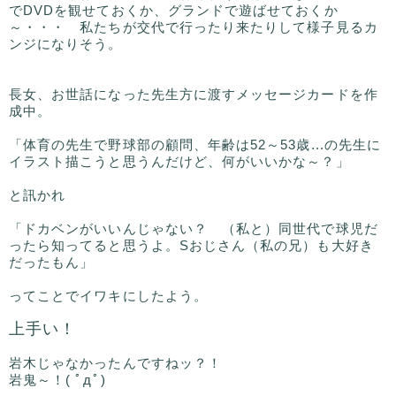
でDVDを観せておくか、グランドで遊ばせておくか
～・・・ 私たちが交代で行ったり来たりして様子見るカ
ンジになりそう。
長女、お世話になった先生方に渡すメッセージカードを作
成中。
「体育の先生で野球部の顧問、年齢は52～53歳...の先生に
イラスト描こうと思うんだけど、何がいいかな～？」
と訊かれ
「ドカベンがいいんじゃない？ （私と）同世代で球児だ
ったら知ってると思うよ。Sおじさん（私の兄）も大好き
だったもん」
ってことでイワキにしたよう。
上手い！
岩木じゃなかったんですねッ？！
岩鬼～！( ﾟдﾟ)