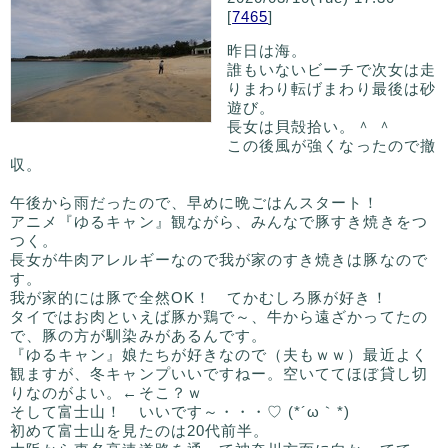
[
7465
]
昨日は海。
誰もいないビーチで次女は走
りまわり転げまわり最後は砂
遊び。
長女は貝殻拾い。＾ ＾
この後風が強くなったので撤
収。
午後から雨だったので、早めに晩ごはんスタート！
アニメ『ゆるキャン』観ながら、みんなで豚すき焼きをつ
つく。
長女が牛肉アレルギーなので我が家のすき焼きは豚なので
す。
我が家的には豚で全然OK！ てかむしろ豚が好き！
タイではお肉といえば豚か鶏で～、牛から遠ざかってたの
で、豚の方が馴染みがあるんです。
『ゆるキャン』娘たちが好きなので（夫もｗｗ）最近よく
観ますが、冬キャンプいいですねー。空いててほぼ貸し切
りなのがよい。←そこ？ｗ
そして富士山！ いいです～・・・♡ (*´ω｀*)
初めて富士山を見たのは20代前半。