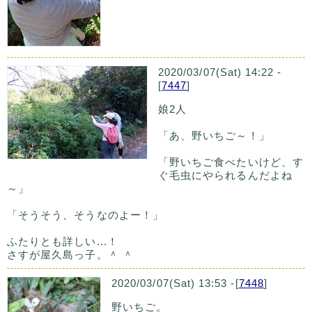
2020/03/07(Sat) 14:22 -
[
7447
]
娘2人
「あ、野いちご～！」
「野いちご食べたいけど、す
ぐ毛虫にやられるんだよね
～」
「そうそう、そうなのよー！」
ふたりとも詳しい...！
さすが屋久島っ子。＾ ＾
2020/03/07(Sat) 13:53 -[
7448
]
野いちご。