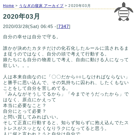
Home
>
うなぎの寝床 アーカイブ
> 2020年03月
2020年03月
2020/03/28(Sat) 06:45 -[
7347
]
自分の幸せは自分で守る。
誰かが決めたカタチだけの化石化したルールに流されるま
ま従うのではなく、自分の頭で考えて行動する。
娘たちにも自分の物差しで考え、自由に動ける人になって
欲しい。。。
人は本来自由なのに「〇〇だから○○しなければならない」
と勝手に思い込んで、その気持ちに囚われ、したくもない
ことをして自分を苦しめてる。
「みんながそうしてるから」「今までそうだったから」で
はなく、原点にかえって
本当に必要なこと？
自分にとって必要？
と問い質してみればいい。
そして正直に行動すると、知らず知らずに抱え込んでたス
トレスがスッとなくなりラクになってると思う。
人に何と言われようと自分は自分で。