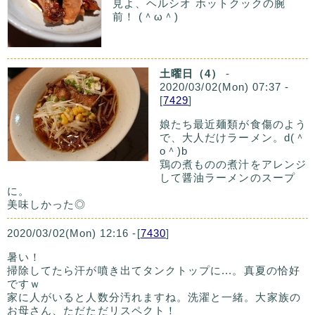
見よ、ヘルシオ ホットクックの腕
前！ (＾ω＾)
土曜日（4）
-
2020/03/02(Mon) 07:37 -
[
7429
]
娘たち最近麺類が食傷のよう
で、大人だけラーメン。d(＾
o＾)b
鶏の煮ものの煮汁をアレンジ
して醤油ラーメンのスープ
に。
美味しかった◎
2020/03/02(Mon) 12:16 -[
7430
]
暑い！
掃除してたら汗が噴き出てタンクトップに...。真夏の恰好
ですｗ
家に人がいると人数分汚れますね。洗濯と一緒。大家族の
お母さん、ただただリスペクト！