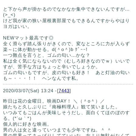
と下から声が掛かるのでなかなか集中できないんですが...
(>_<)
けど我が家の狭い屋根裏部屋でもできるんですからやはり
ヨガはいい。
NEWマット最高です◎
全く滑らず踏ん張りがきくので、変なところに力が入らず
楽～に体が動かせる。d(＾o＾)b ｸﾞｰｰ!
一つ難点を言うと、ゴムの匂い...かな？
私は全く気にならないので（むしろ好きなのでｗ）いいで
すが、苦手な方はちょっと辛いでしょうか。
ゴムの匂いもですが、皮の匂いも好き！ あと灯油の匂い
も～・・・！！ ヘンなんです私。
2020/03/07(Sat) 13:24 -[
7443
]
昨日は花の金曜日。映画DAY！ ＼（＾o＾）／
娘たちと久しぶりに『南極料理人』観て笑いました。
いつみてもごはんが美味しそうだし、面白くてほのぼのす
る。(*´ω｀*)
個人的に好きな映画。
男の人は女と違っていつまでも少年ですね。＾ ＾
男の世界ってさっぱりしてていいな。女より無駄がなくて