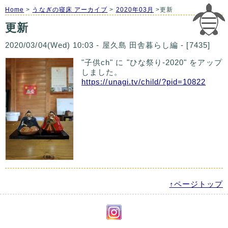
Home
>
うなぎの寝床 アーカイブ
>
2020年03月
>更新
更新
2020/03/04(Wed) 10:03 - 屋久島 田舎暮らし編 - [7435]
"子供ch" に "ひな祭り-2020" をアップ
しました。
https://unagi.tv/child/?pid=10822
↑ページトップ