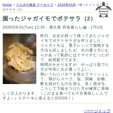
Home
>
うなぎの寝床 アーカイブ
>
2020年03月
>掘ったジャガイモで
ポテサラ（2）
掘ったジャガイモでポテサラ（2）
2020/03/31(Tue) 12:35 - 屋久島 田舎暮らし編 - [7513]
昨日、次女が持って帰ってきたジャガ
イモでポテトサラダを作りました。
ジャガイモは、電子レンジで加熱する
方法も試しましたが、火の通り方にむ
らがあって私的にはイマイチだったの
で、結局茹でてます。
時間がかかりますが、やっぱり茹でた
方が均等に火が通ってよい。
熱いうちにバターを加えてマッシュし
て、鶏がらスープ、塩、胡椒、砂糖、
酢を混ぜたものを加え、良く混ぜる。
こうして下味をつけた方が確実に美味
しく仕上がります。（このまま食べても十分美味しいんで
すよ～♪ ステーキに添えるとGOOD！）
↑ページトップ