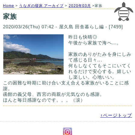
Home
>
うなぎの寝床 アーカイブ
>
2020年03月
>家族
家族
2020/03/26(Thu) 07:42 - 屋久島 田舎暮らし編 - [7499]
昨日も快晴◎
午後から家族で海へ...。
家族のありがたみを身にしみ
て感じる日々...
何もしなくてもそこにいてく
れるだけで安心する。嬉しい
し楽しい。心地いい。
この困難な時期に助け合い支え合える家族がいることに感
謝。
函館の義父母、西宮の両親が元気なのも感謝。
ほんと毎日感謝なのです。。。（涙）
↑ページトップ