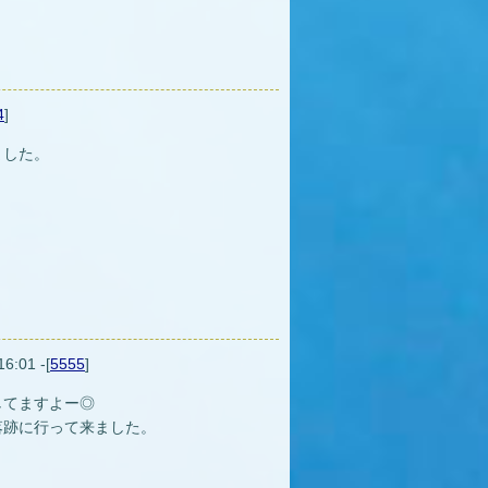
4
]
ました。
16:01 -[
5555
]
してますよー◎
落跡に行って来ました。
。