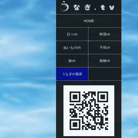
HOME
日々ch
料理ch
ぬいものch
子供ch
旅ch
植物ch
うなぎの寝床