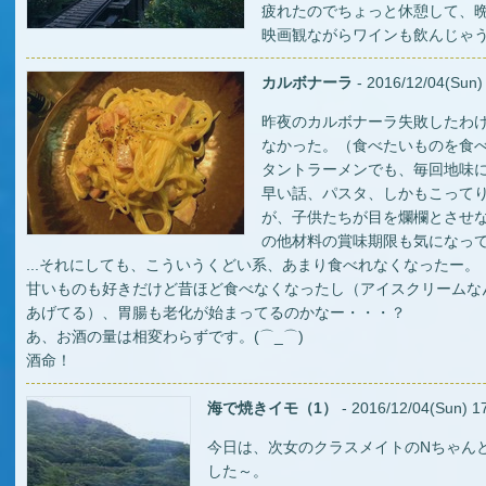
疲れたのでちょっと休憩して、
映画観ながらワインも飲んじゃ
カルボナーラ
- 2016/12/04(Sun) 
昨夜のカルボナーラ失敗したわ
なかった。（食べたいものを食
タントラーメンでも、毎回地味に感
早い話、パスタ、しかもこって
が、子供たちが目を爛欄とさせ
の他材料の賞味期限も気になっ
...それにしても、こういうくどい系、あまり食べれなくなったー。
甘いものも好きだけど昔ほど食べなくなったし（アイスクリームな
あげてる）、胃腸も老化が始まってるのかなー・・・？
あ、お酒の量は相変わらずです。(⌒_⌒)
酒命！
海で焼きイモ（1）
- 2016/12/04(Sun) 17
今日は、次女のクラスメイトのNちゃん
した～。