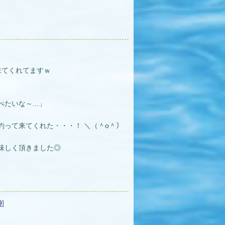
来てくれてますｗ
たいな～...」
釣って来てくれた・・・！ ＼（＾o＾）
味しく頂きました◎
9
]