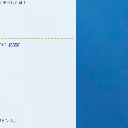
イモもしたヨ！
:02 -[
5558
]
リピン人。