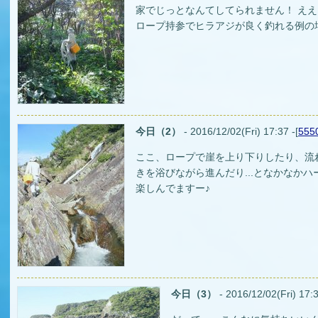
家でじっとなんてしてられません！ ええ.
ロープ持参でヒラアジが良く釣れる例の
今日（2）
- 2016/12/02(Fri) 17:37 -[
555
ここ、ロープで崖を上り下りしたり、流
きを浴びながら進んだり...となかなか
楽しんでますー♪
今日（3）
- 2016/12/02(Fri) 17:3