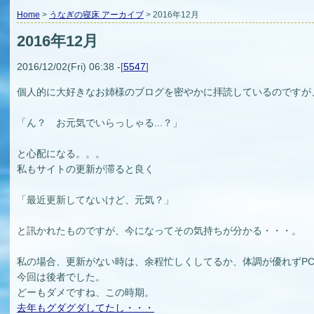
Home
>
うなぎの寝床 アーカイブ
> 2016年12月
2016年12月
2016/12/02(Fri) 06:38 -[
5547
]
個人的に大好きなお姉様のブログを密やかに拝読しているのですが
「ん？ お元気でいらっしゃる...？」
と心配になる。。。
私もサイトの更新が滞ると良く
「最近更新してないけど、元気？」
と訊かれたものですが、今になってその気持ちが分かる・・・。
私の場合、更新がない時は、余程忙しくしてるか、体調が優れずP
今回は後者でした。
どーもダメですね、この時期。
去年もグダグダしてたし・・・