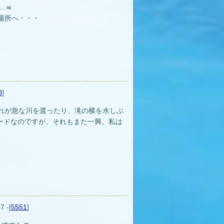
..ｗ
場所へ・・・
0
]
れが急な川を渡ったり、滝の横を水しぶ
ハードなのですが、それもまた一興。私は
7 -[
5551
]