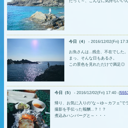
だって～、こんなに気持ちいい
今日（4）
- 2016/12/02(Fri) 17:3
お魚さんは...残念、不在でした
まっ、そんな日もあるさ。
この景色を見れただけで満足◎
今日（5）
- 2016/12/02(Fri) 17:40 -[
555
帰り、お気に入りの“な～ゆ～カフェ”で
撮影を手伝った報酬...？！？
煮込みハンバーグと～・・・