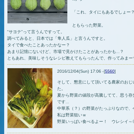
「これ、タイにもあるでしょー
ともらった野菜。
“サヨテ”って言うんですって。
調べてみると、日本では「隼人瓜」と言うんですと。
タイで食べたことあったかなー？
あまり記憶にないけど、市場で見かけたことがあったかも...？
ともあれ、美味しそうなレシピ教えてもらったんで、作ってみまー
2016/12/04(Sun) 17:06 -[
5560
]
そして、懇意にして頂いてる農家のおじ
た。
夏から野菜の値段が高騰してて、思う存
です...
中華系（？）の野菜がたっぷりなので、
私は野菜狙いｗ
野菜いっぱい食べるよー！ ウレシイ～