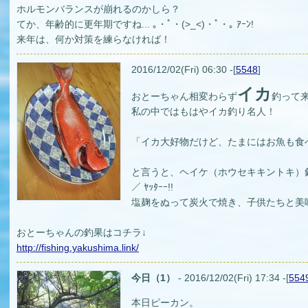
ホルモンバランスが崩れるのかしら？
てか、年齢的に更年期ですね... ｡・ﾟ・(>_<)・ﾟ・｡ ｱｰﾝ!
来年は、何か対策を練らなければ！
2016/12/02(Fri) 06:30 -[
5548
]
イカ
おとーちゃん相変わらず
釣って
私の中ではもはやイカ釣り名人！
「イカ大好物だけど、たまにはお魚も食べ
と言うと、ヘイケ（ホウセキキントキ）
／ ﾔｯﾀｰｰ!!
塩麹をぬって炭火で焼き、子供たちと美
おとーちゃんの釣果はコチラ↓
http://fishing.yakushima.link/
今日（1）
- 2016/12/02(Fri) 17:34 -[
554
本日ピーカン。