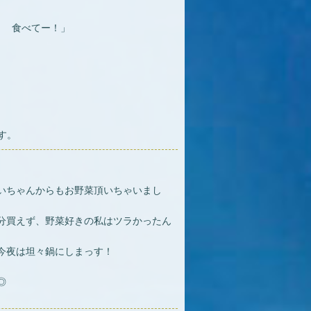
？ 食べてー！」
す。
いちゃんからもお野菜頂いちゃいまし
分買えず、野菜好きの私はツラかったん
今夜は坦々鍋にしまっす！
◎