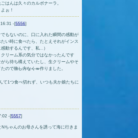
晩ごはんは久々のカルボナーラ。
うよぉ！
16:31 -[
5556
]
けでもないのに、口に入れた瞬間の感動が
べたい時に食べたら、たとえそれがインス
動するんです、私...）
りクリーム系の気分ではなかったんです
ながら待ち構えていたし、生クリームやそ
てたので
致し方なくｗ
作りました。
んて1つ食べ切れず、いつも夫か娘たちに
:02 -[
5557
]
とNちゃんのお母さんを誘って海に行きま