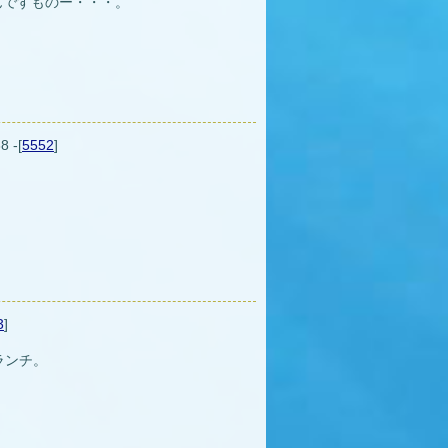
んですものー・・・。
8 -[
5552
]
。
3
]
ランチ。