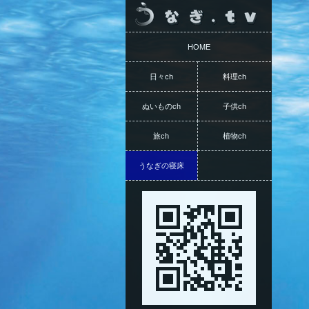
HOME
日々ch
料理ch
ぬいものch
子供ch
旅ch
植物ch
うなぎの寝床