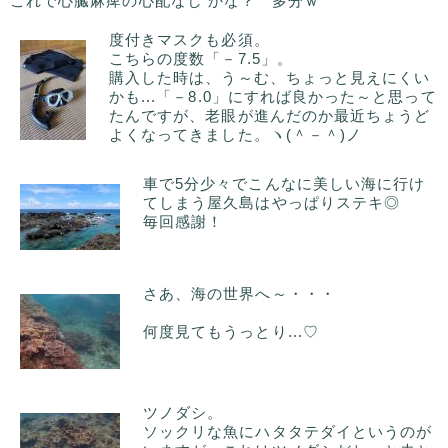
これで心臓麻痺の心配なし かな？ 多分ｗ
度付きマスクも必須。
こちらの度数「－7.5」。
購入した時は、う～む、ちょっと見えにくい
かも...「－8.0」にすれば良かった～と思って
たんですが、老眼が進んだのか最近ちょうど
よくなってきました。ヽ(＾－＾)ノ
車で5分少々でこんなに美しい海に行け
てしまう屋久島はやっぱりステキ◎
毎回感謝！
さあ、海の世界へ～・・・
何度見てもうっとり...♡
ツノダシ。
ソックリな魚にハタタテダイというのが