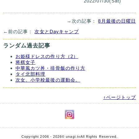
2022/07/30(Sat)
→次の記事：
8月最後の日曜日
←前の記事：
次女とDayキャンプ
ランダム過去記事
お姫様ドレスの作り方（2）
将棋女子
中華風カツ丼・排骨飯の作り方
タイ北部料理
次女、小学校最後の運動会。
↑ページトップ
Copyright 2006 - 2026
© unagi.tv
All Rights Reserved.