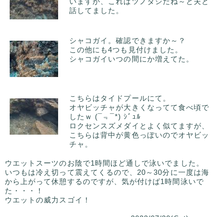
いますが、これはツノダシだね～と夫と
話してました。
シャコガイ。確認できますか～？
この他にも4つも見付けました。
シャコガイいつの間にか増えてた。
こちらはタイドプールにて。
オヤビッチャが大きくなってて食べ頃で
したｗ (¯﹃¯*) ｼﾞｭﾙ
ロクセンスズメダイとよく似てますが、
こちらは背中が黄色っぽいのでオヤビッ
チャ。
ウエットスーツのお陰で1時間ほど通しで泳いでました。
いつもは冷え切って震えてくるので、20～30分に一度は海
から上がって休憩するのですが、気が付けば1時間泳いで
た・・・！
ウエットの威力スゴイ！