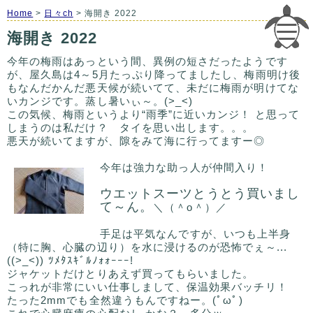
Home
>
日々ch
> 海開き 2022
海開き 2022
今年の梅雨はあっという間、異例の短さだったようです
が、屋久島は4～5月たっぷり降ってましたし、梅雨明け後
もなんだかんだ悪天候が続いてて、未だに梅雨が明けてな
いカンジです。蒸し暑いぃ～。(>_<)
この気候、梅雨というより“雨季”に近いカンジ！ と思って
しまうのは私だけ？ タイを思い出します。。。
悪天が続いてますが、隙をみて海に行ってますー◎
今年は強力な助っ人が仲間入り！
ウエットスーツとうとう買いまし
て～ん。
＼（＾o＾）／
手足は平気なんですが、いつも上半身
（特に胸、心臓の辺り）を水に浸けるのが恐怖でぇ～...
((>_<)) ﾂﾒﾀｽｷﾞﾙﾉｫｫｰｰｰ!
ジャケットだけとりあえず買ってもらいました。
こっれが非常にいい仕事しまして、保温効果バッチリ！
たった2mmでも全然違うもんですねー。(ﾟωﾟ)