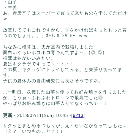
・山芋
・生姜
あ。赤唐辛子はスーパーで買って来たものを干してただけ
ｗ
放置しててもこれですから、手をかければもっともっと育
つのでしょう。。。ｵｯﾄ､ｶﾞﾝﾊﾞﾚｰ! ｗｗ
ちなみに椎茸は、夫が室内で栽培しました。
面白いぐらいポコポコ育つんですよ～。(◎_◎)
椎茸は冬がいいみたい。
夏はキクラゲですって～・・・！
この夏、キクラゲにトライしてみる、と夫張り切ってま
す。
子供の夏休みの自由研究にも良さそうですネ。
...一昨日、収穫した山芋を使ってお好み焼きを作りました
が、もうぉ～ふわふわトロ～ンで最高でした◎
やっぱりお好み焼きは山芋入りでなくっちゃー！
更新
- 2018/02/11(Sun) 10:45 -[
6213
]
サクッとまとめるつもりが、え～らいながなってしもた...
（え？ いつものこと？！）