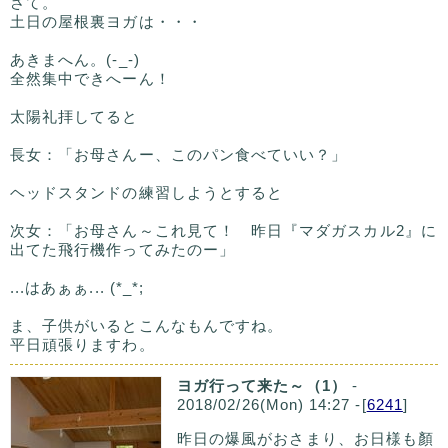
さて。
土日の屋根裏ヨガは・・・
あきまへん。(-_-)
全然集中できへーん！
太陽礼拝してると
長女：「お母さんー、このパン食べていい？」
ヘッドスタンドの練習しようとすると
次女：「お母さん～これ見て！ 昨日『マダガスカル2』に
出てた飛行機作ってみたのー」
...はあぁぁ... (*_*;
ま、子供がいるとこんなもんですね。
平日頑張りますわ。
ヨガ行って来た～（1）
-
2018/02/26(Mon) 14:27 -[
6241
]
昨日の爆風がおさまり、お日様も顏