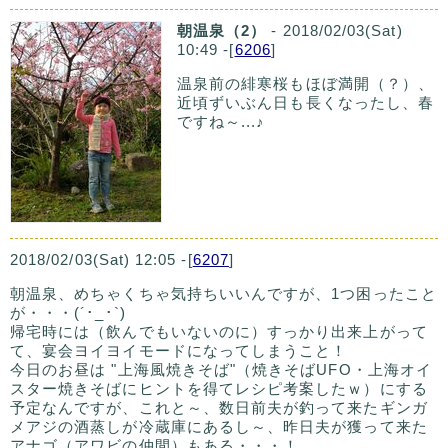
朝温泉（2）
- 2018/02/03(Sat)
10:49 -[
6206
]
温泉前の緋寒桜もほぼ満開（？）、
近頃ずいぶん日も長くなったし、春
ですね～...♪
2018/02/03(Sat) 12:05 -[
6207
]
朝温泉、めちゃくちゃ気持ちいいんですが、1つ困ったこと
が・・・(´･_･`)
帰宅時には（飲んでもいないのに）すっかり出来上がって
て、宴会ヨイヨイモードになってしまうこと！
今日のお昼は "上海風焼きそば"（焼きそばUFO・上海オイ
スター焼きそばにヒントを得てレシピ考案したｗ）にする
予定なんですが、これと～、数日前夫が釣って来たギンガ
メアジの酒蒸しが冷蔵庫にあるし～、昨日夫が獲って来た
アナゴ（アワビの仲間）もある・・・！