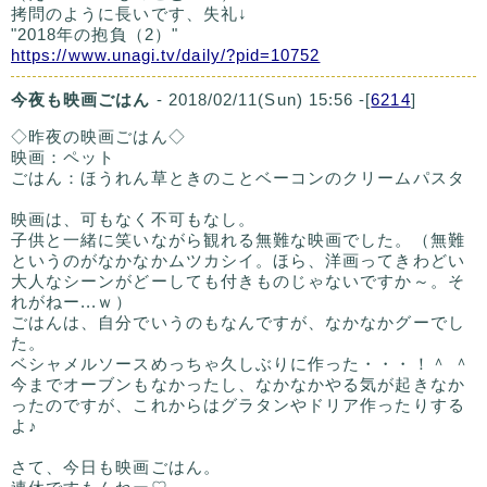
拷問のように長いです、失礼↓
"2018年の抱負（2）"
https://www.unagi.tv/daily/?pid=10752
今夜も映画ごはん
- 2018/02/11(Sun) 15:56 -[
6214
]
◇昨夜の映画ごはん◇
映画：ペット
ごはん：ほうれん草ときのことベーコンのクリームパスタ
映画は、可もなく不可もなし。
子供と一緒に笑いながら観れる無難な映画でした。（無難
というのがなかなかムツカシイ。ほら、洋画ってきわどい
大人なシーンがどーしても付きものじゃないですか～。そ
れがねー...ｗ）
ごはんは、自分でいうのもなんですが、なかなかグーでし
た。
ベシャメルソースめっちゃ久しぶりに作った・・・！＾ ＾
今までオーブンもなかったし、なかなかやる気が起きなか
ったのですが、これからはグラタンやドリア作ったりする
よ♪
さて、今日も映画ごはん。