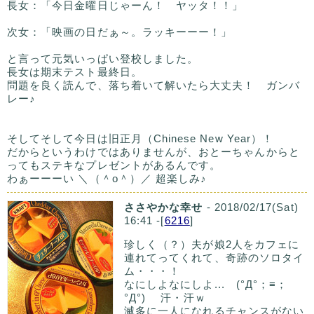
長女：「今日金曜日じゃーん！ ヤッタ！！」
次女：「映画の日だぁ～。ラッキーーー！」
と言って元気いっぱい登校しました。
長女は期末テスト最終日。
問題を良く読んで、落ち着いて解いたら大丈夫！ ガンバ
レー♪
そしてそして今日は旧正月（Chinese New Year）！
だからというわけではありませんが、おとーちゃんからと
ってもステキなプレゼントがあるんです。
わぁーーーい ＼（＾o＾）／ 超楽しみ♪
ささやかな幸せ
- 2018/02/17(Sat)
16:41 -[
6216
]
珍しく（？）夫が娘2人をカフェに
連れてってくれて、奇跡のソロタイ
ム・・・！
なにしよなにしよ... (°Д°；≡；
°Д°) 汗・汗ｗ
滅多に一人になれるチャンスがない