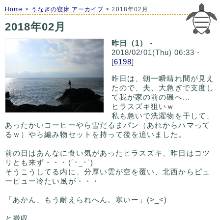
Home
>
うなぎの寝床 アーカイブ
> 2018年02月
2018年02月
昨日（1）
-
2018/02/01(Thu) 06:33 -
[
6198
]
昨日は、朝一瞬晴れ間が見え
たので、夫、大急ぎで支度し
て我が家の前の磯へ...
ヒラスズキ狙いｗ
私も急いで洗濯物を干して、
あったかいコーヒーやら雪だるまパン（あれからハマって
るｗ）やら編み物セットを持って後を追いました。
前の日はあんなに食い気があったヒラスズキ、昨日はコツ
リとも来ず・・・(´･_･`)
そうこうしてる内に、分厚い雲が空を覆い、北西からピュ
ーピュー冷たい風が・・・
「あかん、もう耐えられへん。寒いー」(>_<)
と撤収。