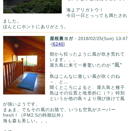
海よアリガトウ！
今日一日とっっても満たされ
ました。
ほんとにホントにありがとう。
屋根裏ヨガ
- 2018/02/25(Sun) 13:47
-[
6240
]
朝から狂ったように風が吹き荒れて
います。。。
"風"
屋久島に来て一番驚いたのが
。
島はこんなに激しい風が吹くのね
～、と...
聞くところによると、屋久島と種子
島はその位置と地形的に（？）特別
というか他の島々より飛び抜けて風
が強いようです。
まぁま、でもその風のお陰で、いつも空気がスーパー
fresh！（PM2.5の時期以外）
海も森も美しい。。。