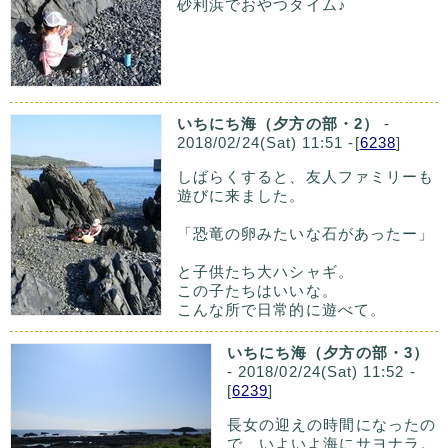
砂利浜でおやつタイム♪
いちにち海（夕方の部・2）
-
2018/02/24(Sat) 11:51 -[
6238
]
しばらくすると、友人ファミリーも
遊びに来ました。
「恐竜の卵みたいな石があったー」
と子供たち大ハシャギ。
この子たちはいいな。
こんな所で日常的に遊べて。
いちにち海（夕方の部・3）
- 2018/02/24(Sat) 11:52 -
[
6239
]
長女の迎えの時間になったの
で、いよいよ海にサヨナラ。