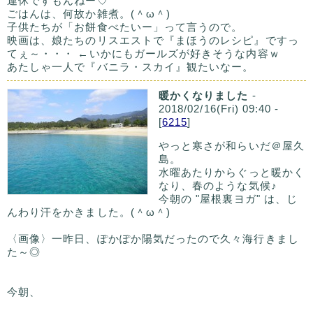
連休ですもんねー♡
ごはんは、何故か雑煮。(＾ω＾)
子供たちが「お餅食べたいー」って言うので。
映画は、娘たちのリスエストで『まほうのレシピ』ですっ
てぇ～・・・ ←いかにもガールズが好きそうな内容ｗ
あたしゃ一人で『バニラ・スカイ』観たいなー。
暖かくなりました
-
2018/02/16(Fri) 09:40 -
[
6215
]
やっと寒さが和らいだ＠屋久
島。
水曜あたりからぐっと暖かく
なり、春のような気候♪
今朝の "屋根裏ヨガ" は、じ
んわり汗をかきました。(＾ω＾)
〈画像〉一昨日、ぽかぽか陽気だったので久々海行きまし
た～◎
今朝、