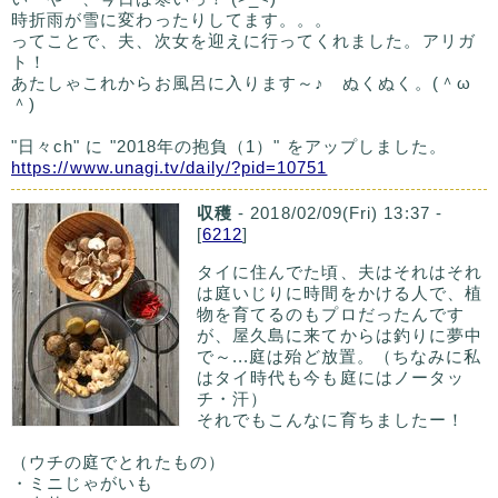
時折雨が雪に変わったりしてます。。。
ってことで、夫、次女を迎えに行ってくれました。アリガ
ト！
あたしゃこれからお風呂に入ります～♪ ぬくぬく。(＾ω
＾)
"日々ch" に "2018年の抱負（1）" をアップしました。
https://www.unagi.tv/daily/?pid=10751
収穫
- 2018/02/09(Fri) 13:37 -
[
6212
]
タイに住んでた頃、夫はそれはそれ
は庭いじりに時間をかける人で、植
物を育てるのもプロだったんです
が、屋久島に来てからは釣りに夢中
で～...庭は殆ど放置。（ちなみに私
はタイ時代も今も庭にはノータッ
チ・汗）
それでもこんなに育ちましたー！
（ウチの庭でとれたもの）
・ミニじゃがいも