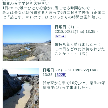
相変わらず早起き大好き♡
1日の中で唯一ひとり心静かに過ごせる時間なので...。
最近は長女が朝宿題すると言って6時に起きて来る（正確に
は「起こす」ｗ）ので、ひとりっきりの時間は案外短い。
日曜日（1）
-
2018/02/22(Thu) 13:35 -
[
6224
]
気持ち良く晴れました～！
この日をどれだけ待ちわびた
ことか・・・（涙）
日曜日（2）
- 2018/02/22(Thu)
13:35 -[
6225
]
我が家から車で10分少々、栗生の塚
崎海岸に行って来ました～。