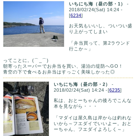
いちにち海（昼の部・1）
-
2018/02/24(Sat) 14:24 -
[
6234
]
お天気もいいし、ついつい盛
り上がってしまい
「弁当買って、第2ラウンド
行こか～」
ってことに。(⌒_⌒)
朝寄ったスーパーでお弁当を買い、湯泊の堤防へGO！
青空の下で食べるお弁当はすっごく美味しかった◎
いちにち海（昼の部・2）
-
2018/02/24(Sat) 14:24 -[
6235
]
私は、おとーちゃんの後ろでこんな
本を見ながら・・・
「マダイは屋久島は岸からは釣れな
いから～フエダイでいいよー。おと
ーちゃん、フエダイよろしく～」