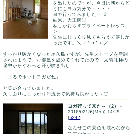
を出したのですが、今日は朝からど
うにもヨガ気分で～・・・
ヨガ行って来ましたー=3
結果、大正解◎
私しかおらずプライベートレッス
ン！
先生にじっくり見てもらえて嬉しか
ったです。＼（＾o＾）／
すっかり暖かくなった屋久島ですが、先生ストーブを新調
されたようで、お部屋を温めてくれてたので、太陽礼拝の
途中からぐわっと汗が噴き出し
「まるでホットヨガだね」
と笑い合っていました。
久しぶりにしっかり汗流せて気持ち良かった～◎
ヨガ行って来た～（2）
-
2018/02/26(Mon) 14:29 -
[
6242
]
なんせこの景色を眺めながら
ですからー・・・