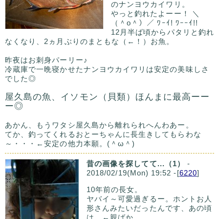
のナンヨウカイワリ。
やっと釣れたよーー！ ＼
（＾o＾）／ ﾜｰｲ! ﾜｰｰｲ!!
12月半ば頃からパタリと釣れ
なくなり、2ヵ月ぶりのまともな（←！）お魚。
昨夜はお刺身パーリー♪
冷蔵庫で一晩寝かせたナンヨウカイワリは安定の美味しさ
でした◎
屋久島の魚、イソモン（貝類）ほんまに最高ーー
ー◎
あかん、もうワタシ屋久島から離れられへんわあー。
てか、釣ってくれるおとーちゃんに長生きしてもらわな
～・・・←安定の他力本願。(＾ω＾)
昔の画像を探してて...（1）
-
2018/02/19(Mon) 19:52 -[
6220
]
10年前の長女。
ヤバイ～可愛過ぎるー。ホントお人
形さんみたいだったんです、あの頃
は。←親ばか。