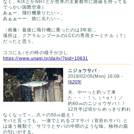
なく、KIXとかNRTとか世界の主要都市に路線を持ってる
でっかい国際空港）
あぁー、飛行機乗りたい～。
あぁぁーー、旅に出たい～。
〈画像〉最後に飛行機に乗ったのは3年前...
場所は、クアラルンプールのLCCの専用ターミナル（？）
だったと思う。
ココにも↓その時の様子が少し
https://www.unagi.tv/daily/?pid=10631
ニジョウサバ
-
2018/02/05(Mon) 16:08 -
[
6209
]
夫、やーっと釣って来
た・・・！＼（＾o＾）／
約60㎝のニジョウサバ！！
12月半ば頃からめっきり釣れ
なくなって～...久々の50㎝超え！
サバと言っても、一湊でとれるゴマサバ（首折れサバ）と
は違う種類で、サワラとサバの中間のような味。独特の脂
の匂いがする。