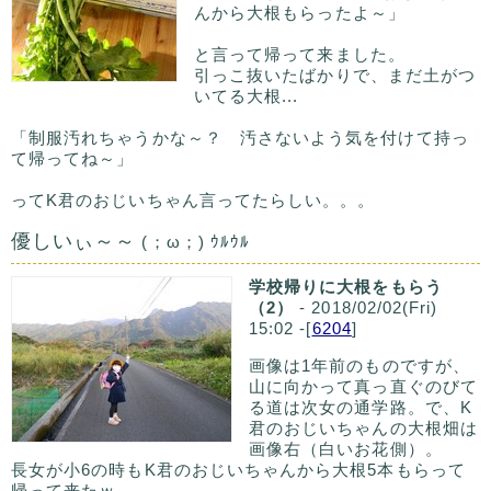
んから大根もらったよ～」
と言って帰って来ました。
引っこ抜いたばかりで、まだ土がつ
いてる大根...
「制服汚れちゃうかな～？ 汚さないよう気を付けて持っ
て帰ってね～」
ってK君のおじいちゃん言ってたらしい。。。
優しいぃ～～
(；ω；) ｳﾙｳﾙ
学校帰りに大根をもらう
（2）
- 2018/02/02(Fri)
15:02 -[
6204
]
画像は1年前のものですが、
山に向かって真っ直ぐのびて
る道は次女の通学路。で、K
君のおじいちゃんの大根畑は
画像右（白いお花側）。
長女が小6の時もK君のおじいちゃんから大根5本もらって
帰って来たｗ