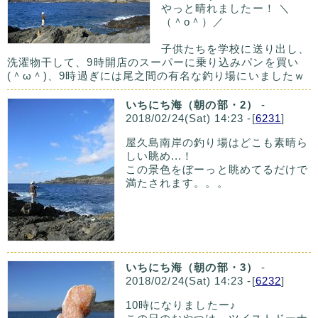
やっと晴れましたー！ ＼
（＾o＾）／
子供たちを学校に送り出し、
洗濯物干して、9時開店のスーパーに乗り込みパンを買い
(＾ω＾)、9時過ぎには尾之間の有名な釣り場にいましたｗ
いちにち海（朝の部・2）
-
2018/02/24(Sat) 14:23 -[
6231
]
屋久島南岸の釣り場はどこも素晴ら
しい眺め...！
この景色をぼーっと眺めてるだけで
満たされます。。。
いちにち海（朝の部・3）
-
2018/02/24(Sat) 14:23 -[
6232
]
10時になりましたー♪