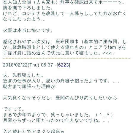
友人知人全員（人も家も）無事を確認出来てホーーーッ。
胸を撫で下ろしました。
けれど、コンテナを改造して一人暮らししてた方がお亡く
なりになったよう...
火事は本当に怖いです。
感化されやすい次女は、座布団頭巾（基本的に座布団。し
かし緊急時頭巾として使える優れもの）とコアラfamilyを
手提げ袋に詰め込んで枕元に置いて寝ました。zzz...
2018/02/22(Thu) 05:37 -[
6223
]
夫、先程寝ました。
急ぎの仕事が入り、思いの外梃子摺ったようです。。。
朝方まで頑張った理由が
天気良くなりそうだし、昼間のんびり釣りしたいから
ですって。
まるで少年のようで、笑っちゃいました。（＾_＾）
月曜からずっと雨だったので仕方ないですね。。。
入れ替わりでアタクシ起床ｗ