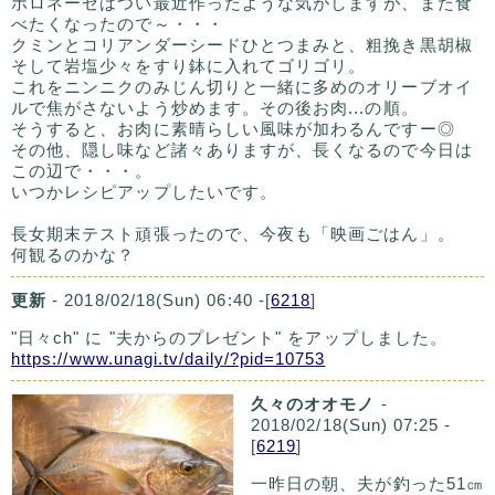
ボロネーゼはつい最近作ったような気がしますが、また食
べたくなったので～・・・
クミンとコリアンダーシードひとつまみと、粗挽き黒胡椒
そして岩塩少々をすり鉢に入れてゴリゴリ。
これをニンニクのみじん切りと一緒に多めのオリーブオイ
ルで焦がさないよう炒めます。その後お肉...の順。
そうすると、お肉に素晴らしい風味が加わるんですー◎
その他、隠し味など諸々ありますが、長くなるので今日は
この辺で・・・。
いつかレシピアップしたいです。
長女期末テスト頑張ったので、今夜も「映画ごはん」。
何観るのかな？
更新
- 2018/02/18(Sun) 06:40 -[
6218
]
"日々ch" に "夫からのプレゼント" をアップしました。
https://www.unagi.tv/daily/?pid=10753
久々のオオモノ
-
2018/02/18(Sun) 07:25 -
[
6219
]
一昨日の朝、夫が釣った51㎝