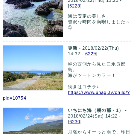
2018/02/22(Thu) 13:25 -
[
6228
]
海は安定の美しさ。
贅沢な時間を満喫しました～
◎
更新
- 2018/02/22(Thu)
14:32 -[
6229
]
岬の西側から見た口永良部
島。
海がツートンカラー！
続きはコチラ↓
https://www.unagi.tv/child/?
pid=10754
いちにち海（朝の部・1）
-
2018/02/24(Sat) 14:22 -
[
6230
]
月曜からずーっと雨で、昨日