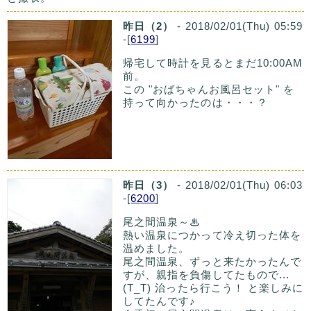
昨日（2）
- 2018/02/01(Thu) 05:59
-[
6199
]
帰宅して時計を見るとまだ10:00AM
前。
この "おばちゃんお風呂セット" を
持って向かったのは・・・？
昨日（3）
- 2018/02/01(Thu) 06:03
-[
6200
]
尾之間温泉～♨
熱い温泉につかって冷え切った体を
温めました。
尾之間温泉、ずっと来たかったんで
すが、親指を負傷してたもので...
(T_T) 治ったら行こう！ と楽しみに
してたんです♪