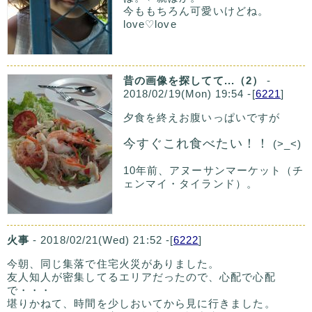
今ももちろん可愛いけどね。
love♡love
昔の画像を探してて...（2）
-
2018/02/19(Mon) 19:54 -[
6221
]
夕食を終えお腹いっぱいですが
今すぐこれ食べたい！！
(>_<)
10年前、アヌーサンマーケット（チ
ェンマイ・タイランド）。
火事
- 2018/02/21(Wed) 21:52 -[
6222
]
今朝、同じ集落で住宅火災がありました。
友人知人が密集してるエリアだったので、心配で心配
で・・・
堪りかねて、時間を少しおいてから見に行きました。