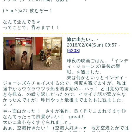
(＾m＾)ﾑﾌﾌ 飲むぞー！
なんて企んでるｗ
ってことで、呑みます！！
旅に出たい...
-
2018/02/04(Sun) 09:57 -
[
6208
]
昨夜の映画ごはん、『インデ
ィ・ジョーンズ/最後の聖
戦』を観ました。
夫は何かというとインディ・
ジョーンズをチョイスするので、何度も観てますが、私は
途中からウツラウツラ船を漕ぎ始め... ハッ！ と目覚めて続
きを観る、の繰り返しだったので、イマイチ話が繋がらな
かったんですが、昨日やっと最後までまともに観ました。
＾ ＾
や～面白かった！ さすが名作、良く作りこまれてます◎
なんてったって風景がいい！ great!!
大いに旅心をくすぐられました。
あぁ、空港行きたい！（空港大好き～♥ 地方空港とかでは