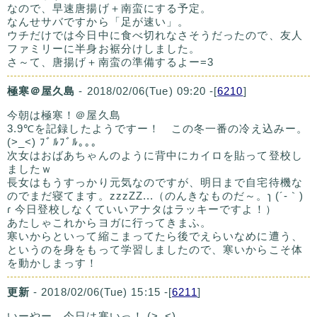
なので、早速唐揚げ＋南蛮にする予定。
なんせサバですから「足が速い」。
ウチだけでは今日中に食べ切れなさそうだったので、友人
ファミリーに半身お裾分けしました。
さ～て、唐揚げ＋南蛮の準備するよー=3
極寒＠屋久島
- 2018/02/06(Tue) 09:20 -[
6210
]
今朝は極寒！＠屋久島
3.9℃を記録したようですー！ この冬一番の冷え込みー。
(>_<) ﾌﾞﾙﾌﾞﾙ｡｡｡
次女はおばあちゃんのように背中にカイロを貼って登校し
ましたｗ
長女はもうすっかり元気なのですが、明日まで自宅待機な
のでまだ寝てます。zzzZZ...（のんきなものだ～。ɿ (´-｀)
ɾ 今日登校しなくていいアナタはラッキーですよ！）
あたしゃこれからヨガに行ってきまふ。
寒いからといって縮こまってたら後でえらいなめに遭う、
というのを身をもって学習しましたので、寒いからこそ体
を動かしまっす！
更新
- 2018/02/06(Tue) 15:15 -[
6211
]
いーやー、今日は寒いっ！ (>_<)