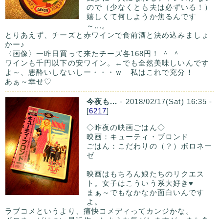
ので（少なくとも夫は必ずいる！）
嬉しくて何しようか焦るんです
～...。
とりあえず、チーズと赤ワインで食前酒と決め込みましょ
かー♪
〈画像〉一昨日買って来たチーズ各168円！ ＾ ＾
ワインも千円以下の安ワイン。←でも全然美味しいんです
よ～、悪酔いしないしー・・・ｗ 私はこれで充分！
あぁ～幸せ♡
今夜も...
- 2018/02/17(Sat) 16:35 -
[
6217
]
◇昨夜の映画ごはん◇
映画：キューティ・ブロンド
ごはん：こだわりの（？）ボロネー
ゼ
映画はもちろん娘たちのリクエス
ト。女子はこういう系大好き♥
まぁ～でもなかなか面白いんです
よ。
ラブコメというより、痛快コメディってカンジかな。