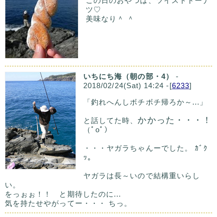
この日のおやつは、ツイストドーナ
ツ♡
美味なり＾ ＾
いちにち海（朝の部・4）
-
2018/02/24(Sat) 14:24 -[
6233
]
「釣れへんしボチボチ帰ろか～...」
かかった・・・！
と話してた時、
（ﾟoﾟ）
・・・ヤガラちゃんーでした。 ｶﾞｸ
ｯ｡
ヤガラは長～いので結構重いらし
い。
をっぉぉ！！ と期待したのに...
気を持たせやがってー・・・ ちっ。