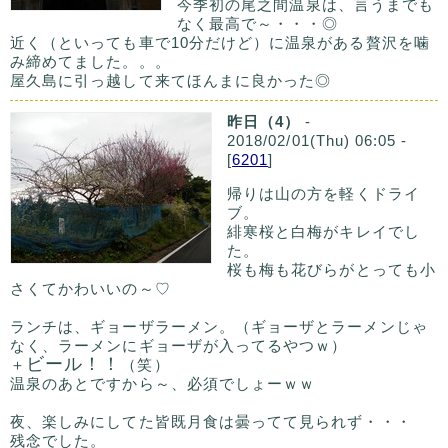
今季初の尾之間温泉は、言うまでも
なく最高で～・・・◎
近く（といっても車で10分だけど）に温泉がある贅沢を噛
み締めてました。。。
屋久島に引っ越して来てほんまに良かった◎
昨日（4）
-
2018/02/01(Thu) 06:05 -
[
6201
]
帰りは山の方を軽くドライ
ブ。
緋寒桜と白梅がキレイでし
た。
桜も梅も花びらがとっても小
さくてかわいいの～♡
ランチは、ギョーザラーメン。（ギョーザとラーメンじゃ
なく、ラーメンにギョーザが入ってるやつｗ）
ビール！！
＋
（笑）
温泉のあとですから～、必須でしょーｗｗ
夜、楽しみにしてた皆既月食は曇ってて見られず・・・
残念でした。