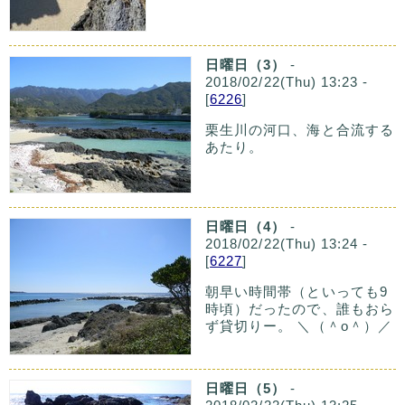
日曜日（3）
-
2018/02/22(Thu) 13:23 -
[
6226
]
栗生川の河口、海と合流する
あたり。
日曜日（4）
-
2018/02/22(Thu) 13:24 -
[
6227
]
朝早い時間帯（といっても9
時頃）だったので、誰もおら
ず貸切りー。 ＼（＾o＾）／
日曜日（5）
-