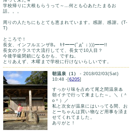
学校帰りに大根もらうって～...何とも心あたたまるお
話。。。
周りの人たちにもとても恵まれています。感謝、感謝。(T-
T)
ところで！
長女、インフルエンザB。 ｷﾀ━━(ﾟдﾟ；)))━━!!
長女のクラスで大流行してて、長女で10人目？
今後学級閉鎖になるかも、ですね。
とりあえず、木曜まで学校に行けないらしいです。
朝温泉（1）
- 2018/02/03(Sat)
10:48 -[
6205
]
すっかり味を占めて尾之間温泉♨
朝イチで行って来ました～。＼（＾
o＾）／
私と次女が温泉にはいってる間、お
とーちゃんは買い物など用事を済ま
せてくれてました。
ありがと！