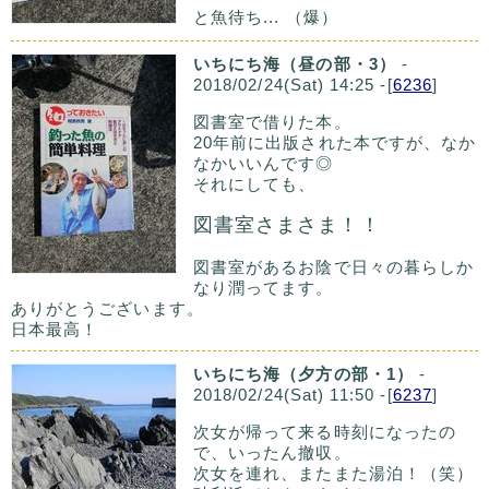
と魚待ち... （爆）
いちにち海（昼の部・3）
-
2018/02/24(Sat) 14:25 -[
6236
]
図書室で借りた本。
20年前に出版された本ですが、なか
なかいいんです◎
それにしても、
図書室さまさま！！
図書室があるお陰で日々の暮らしか
なり潤ってます。
ありがとうございます。
日本最高！
いちにち海（夕方の部・1）
-
2018/02/24(Sat) 11:50 -[
6237
]
次女が帰って来る時刻になったの
で、いったん撤収。
次女を連れ、またまた湯泊！（笑）