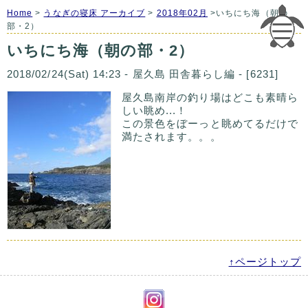
Home
>
うなぎの寝床 アーカイブ
>
2018年02月
>いちにち海（朝の
部・2）
いちにち海（朝の部・2）
2018/02/24(Sat) 14:23 - 屋久島 田舎暮らし編 - [6231]
屋久島南岸の釣り場はどこも素晴ら
しい眺め...！
この景色をぼーっと眺めてるだけで
満たされます。。。
↑ページトップ