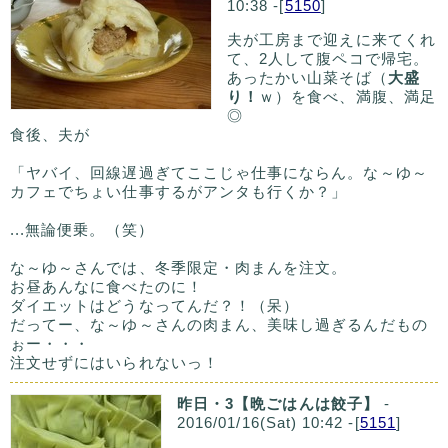
10:38 -[
5150
]
夫が工房まで迎えに来てくれ
て、2人して腹ペコで帰宅。
あったかい山菜そば（
大盛
り！
ｗ）を食べ、満腹、満足
◎
食後、夫が
「ヤバイ、回線遅過ぎてここじゃ仕事にならん。な～ゆ～
カフェでちょい仕事するがアンタも行くか？」
...無論便乗。（笑）
な～ゆ～さんでは、冬季限定・肉まんを注文。
お昼あんなに食べたのに！
ダイエットはどうなってんだ？！（呆）
だってー、な～ゆ～さんの肉まん、美味し過ぎるんだもの
ぉー・・・
注文せずにはいられないっ！
昨日・3【晩ごはんは餃子】
-
2016/01/16(Sat) 10:42 -[
5151
]