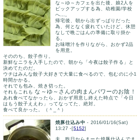
な～ゆ～カフェを出た後、娘2人を
ピックアップする為、幼稚園/学校
へ...。
帰宅後、朝から出ずっぱりだった
為、何となく疲れていたけど、休憩
なしで晩ごはんの準備に取り掛か
る。
お味噌汁を作りながら、おかず2品
を用意。
そののち、餃子作り。
新鮮なニラを入手したので、朝から「今夜は餃子作る」と
決めてたのだ。
ウチはみんな餃子大好きで大量に食べるので、包むのに小1
時間かかる。
それでも包み、焼き切った。
な～ゆ～さんの肉まんパワーのお陰！
それもこれも
あれ食べてなかったら、おかず用意し終えた時点で「今日
はもう餃子ええわ」ってなってた、絶対。
食べて良かった。（＾_＾）
焼豚仕込み中
- 2016/01/16(Sat)
13:27 -[
5152
]
夫、昨日からまーた焼豚仕込んでま