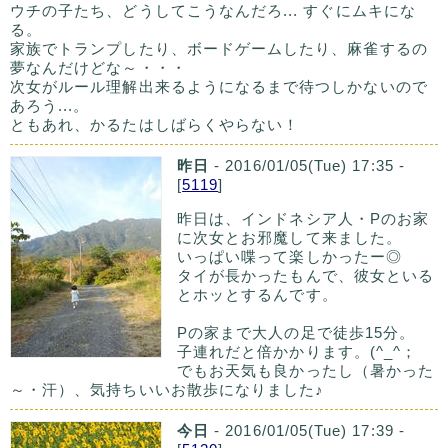
ウチの子たち、どうしてこうなんだろ... すぐにムキにな
る。
家族でトランプしたり、ボードゲームしたり、麻雀するの
夢なんだけどな～・・・
次女がルール理解出来るようになるまで待つしかないので
あろう...。
ともあれ、かるたはしばらくやらない！
昨日
- 2016/01/05(Tue) 17:35 -
[
5119
]
昨日は、インドネシア人・Pのお家
に次女とお邪魔して来ました。
いっぱい喋って楽しかったー◎
タイが長かったもんで、彼女といる
とホッとするんです。
Pの家まで大人の足で徒歩15分。
子連れだと倍かかります。(^_^；
でもお天気も良かったし（暑かった
～・汗）、気持ちいいお散歩になりました♪
今日
- 2016/01/05(Tue) 17:39 -