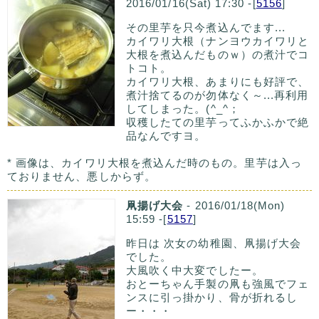
2016/01/16(Sat) 17:30 -[
5156
]
その里芋を只今煮込んでます...
カイワリ大根（ナンヨウカイワリと
大根を煮込んだものｗ）の煮汁でコ
トコト。
カイワリ大根、あまりにも好評で、
煮汁捨てるのが勿体なく～...再利用
してしまった。(^_^；
収穫したての里芋ってふかふかで絶
品なんですヨ。
* 画像は、カイワリ大根を煮込んだ時のもの。里芋は入っ
ておりません、悪しからず。
凧揚げ大会
- 2016/01/18(Mon)
15:59 -[
5157
]
昨日は 次女の幼稚園、凧揚げ大会
でした。
大風吹く中大変でしたー。
おとーちゃん手製の凧も強風でフェ
ンスに引っ掛かり、骨が折れるし
ー・・・