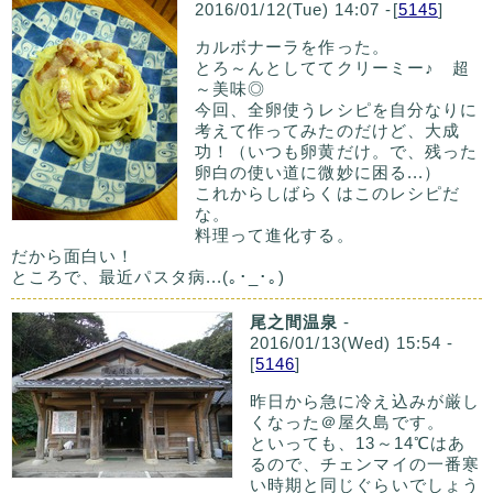
2016/01/12(Tue) 14:07 -[
5145
]
カルボナーラを作った。
とろ～んとしててクリーミー♪ 超
～美味◎
今回、全卵使うレシピを自分なりに
考えて作ってみたのだけど、大成
功！（いつも卵黄だけ。で、残った
卵白の使い道に微妙に困る...）
これからしばらくはこのレシピだ
な。
料理って進化する。
だから面白い！
ところで、最近パスタ病...(｡･_･｡)
尾之間温泉
-
2016/01/13(Wed) 15:54 -
[
5146
]
昨日から急に冷え込みが厳し
くなった＠屋久島です。
といっても、13～14℃はあ
るので、チェンマイの一番寒
い時期と同じぐらいでしょう