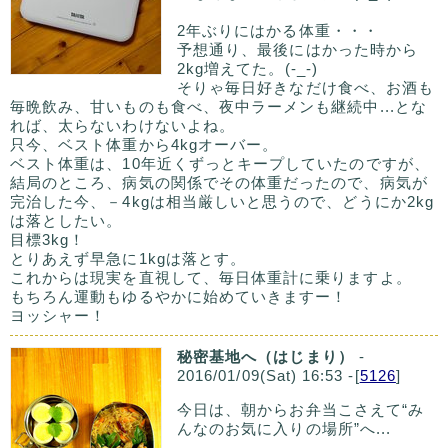
2年ぶりにはかる体重・・・
予想通り、最後にはかった時から
2kg増えてた。(-_-)
そりゃ毎日好きなだけ食べ、お酒も
毎晩飲み、甘いものも食べ、夜中ラーメンも継続中...とな
れば、太らないわけないよね。
只今、ベスト体重から4kgオーバー。
ベスト体重は、10年近くずっとキープしていたのですが、
結局のところ、病気の関係でその体重だったので、病気が
完治した今、－4kgは相当厳しいと思うので、どうにか2kg
は落としたい。
目標3kg！
とりあえず早急に1kgは落とす。
これからは現実を直視して、毎日体重計に乗りますよ。
もちろん運動もゆるやかに始めていきますー！
ヨッシャー！
秘密基地へ（はじまり）
-
2016/01/09(Sat) 16:53 -[
5126
]
今日は、朝からお弁当こさえて“み
んなのお気に入りの場所”へ...