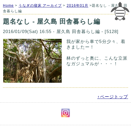
Home
>
うなぎの寝床 アーカイブ
>
2016年01月
>題名なし - 屋久島 田
舎暮らし編
題名なし - 屋久島 田舎暮らし編
2016/01/09(Sat) 16:55 - 屋久島 田舎暮らし編 - [5128]
我が家から車で5分少々、着
きましたー！
林のずっと奥に、こんな立派
なガジュマルが・・・！
↑ページトップ