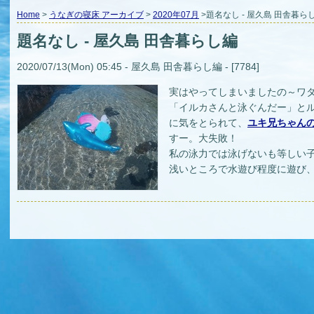
Home
>
うなぎの寝床 アーカイブ
>
2020年07月
>題名なし - 屋久島 田舎暮ら
題名なし - 屋久島 田舎暮らし編
2020/07/13(Mon) 05:45 - 屋久島 田舎暮らし編 - [7784]
実はやってしまいましたの～ワタシ...
「イルカさんと泳ぐんだー」とル
に気をとられて、
ユキ兄ちゃん
すー。大失敗！
私の泳力では泳げないも等しい子
浅いところで水遊び程度に遊び、