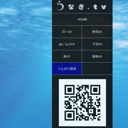
HOME
日々ch
料理ch
ぬいものch
子供ch
旅ch
植物ch
うなぎの寝床