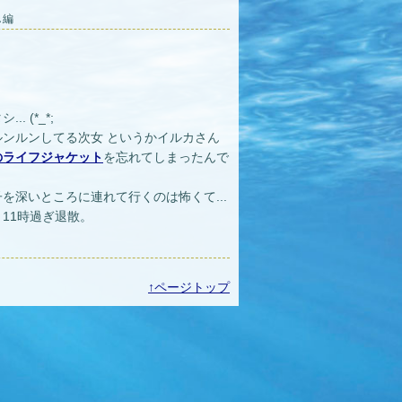
し編
 (*_*;
ンルンしてる次女 というかイルカさん
のライフジャケット
を忘れてしまったんで
を深いところに連れて行くのは怖くて...
11時過ぎ退散。
↑ページトップ