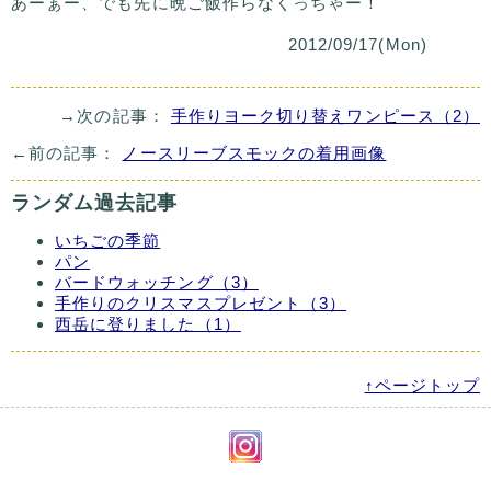
あーぁー、でも先に晩ご飯作らなくっちゃー！
2012/09/17(Mon)
→次の記事：
手作りヨーク切り替えワンピース（2）
←前の記事：
ノースリーブスモックの着用画像
ランダム過去記事
いちごの季節
パン
バードウォッチング（3）
手作りのクリスマスプレゼント（3）
西岳に登りました（1）
↑ページトップ