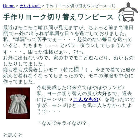
Home
>
ぬいものch
> 手作りヨーク切り替えワンピース（1）
手作りヨーク切り替えワンピース（1）
最近はそこそこ晴れ間が見えますが、ちょっと前まで連日
雨
で～外に出られず単調な日々を過ごしておりました。
私、“単調”って苦手でぇー・・・起伏のない毎日を送って
いると、たちまち
とパワーダウンしてしまうんで
しゅーん
す・・・。困った性格だぁ～、ﾌｩｰ｡
お外に出れないので、家の中でモコと遊んだり、ぬいもの
したりしてました。
横！
縦も横も成長著しいモコ（特に
）、今まで着てた服が
殆んど着れなくなってしまったので、モコの洋服を中心に
作ってました。
今朝完成した出来立てほやほやワンピ♪
私、ヨーク切り替えの服が大好きで、過去
にはモンジに
こんなもの
を縫ったので
すが、モンジはどーも気に入らなかったよ
うで・・・
「なんでキライなの？」
と訊くと