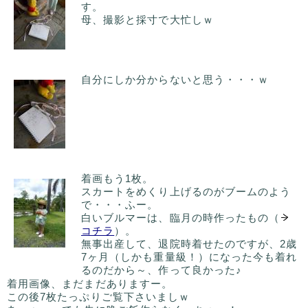
す。
母、撮影と採寸で大忙しｗ
自分にしか分からないと思う・・・ｗ
着画もう1枚。
スカートをめくり上げるのがブームのよう
で・・・ふー。
白いブルマーは、臨月の時作ったもの（
コチラ
）。
無事出産して、退院時着せたのですが、2歳
7ヶ月（しかも重量級！）になった今も着れ
るのだから～、作って良かった♪
着用画像、まだまだありますー。
この後7枚たっぷりご覧下さいましｗ