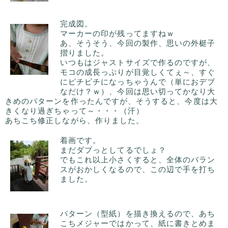
完成図。
マーカーの印が残ってますねｗ
あ、そうそう、今回の製作、思いの外梃子
摺りました。
いつもはジャストサイズで作るのですが、
モコの成長っぷりが目覚しくてぇ～、すぐ
にピチピチになっちゃうんで（単におデブ
なだけ？ｗ）、今回は思い切ってかなり大
きめのパターンを作ったんですが、そうすると、今度は大
きくなり過ぎちゃって～・・・（汗）
あちこち修正しながら、作りました。
着画です。
まだダブっとしてるでしょ？
でもこれ以上小さくすると、全体のバラン
スがおかしくなるので、この辺で手を打ち
ました。
パターン（型紙）を描き換えるので、あち
こちメジャーではかって、紙に書きとめま