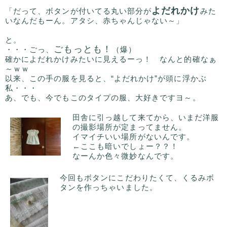
よだれかけ
「だって、ボタンが付いてる丸い部分が
みた
いなんだもーん。アタシ、赤ちゃんじゃない～」
と。
ごもっとも！
・・・ごっ、
（爆）
確かによだれかけみたいに見えるーっ！ なんと的確なぁ
～ｗｗ
以来、この手の服を見ると、“よだれかけ”が頭に浮かぶ
私・・・
あ、でも、今でもこのタイプの服、大好きですヨ～。
田舎に引っ越して来てから、いまだ洋服
の撮影場所が定まってません。
イマイチいい場所がないんです。
←ここも暗いでしょー？？！
なーんか色々微妙なんです。
今回もボタンにこだわりたくて、くるみボ
タンを作っちゃいました。