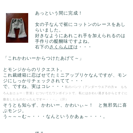
あっという間に完成！
女の子なんで裾にコットンのレースをあし
らいました。
好きなようにあれこれ手を加えられるのは
手作りの醍醐味ですよね。
右下の
さくらんぼ
は・・・
「これかわいーからつけたあげて～」
とモンジからのリクエスト。
これ裁縫箱に忍ばせてたミニアップリケなんですが、モン
ジにしっかりチェックされてて・・・
で、ですね、実はコレ・・・
私のパンツ（アンダーウエアの方ｗ もち
ろんおニュー：苦笑）についてたワンポイントで、私にはかわい過ぎるからとすぐに
撤去したものだったんですー・・・。（汗）
そうとも知らず、かわいー、かわいぃ～！ と無邪気に喜
ぶモンジ。
う～～～む～・・・なんというかあぁ～・・・。