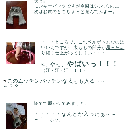
後ろ。
モンキーパンツですが今回はシンプルに。
次はお尻のとこちょっと遊んでみよー。
・・・ところで、これベルボトムなのは
いいんですが、太ももの部分が
思ったよ
り細く仕上がってしまい・・・
やばいっ！！！
やっ、
や、
（汗・汗・汗！！！）
このムッチンパッチンな太もも入る～～
～？？！
慌てて履かせてみました。
・・・・・なんとか入ったぁ～～
～！
ホッ。