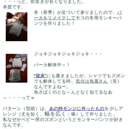
・・・っと、前置きが長くなりました。
本題です。
冬（寒季）が近づいて参りましたので、
パ
ーカをリメイクして
モコの冬用モンキーパ
ンツを作りました！
ジョキジョキジョキジョキ・・・
パーカ解体中～！
“寝床”
にも書きましたが、シャツでもズボン
でも解体してる時、
気分は魚屋さん
（笑）
なんですよねー。
魚さばくのとな～んとなく似てるなあ
～・・・ってｗ
パターン（型紙）は、
あの時モンジに作ったもの
を少しア
幅を広く
レンジ（丈を短く、
：爆）して作りました。
私なぜかベビー用のズボンというとモンキーパンツが好き
なんです。