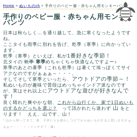
Home
>
ぬいものch
> 手作りのベビー服・赤ちゃん用モンキーパンツ
手作りのベビー服・赤ちゃん用モンキー
パンツ
日本は秋らしく…を通り越して、急に寒くなったようです
ね。
ここタイも雨季に別れを告げ、乾季（寒季）に向かってい
ます。
1番好きな季節！
乾季（寒季）といえば、私が
北タイの
乾季
寒季
めちゃくちゃ快適なんですよー♪
寒季のあとの暑季（これも乾季）は暑くて埃っぽくてサイ
アクなのですがぁぁぁ～・・・。
アウトドアの季節～！
そしてそして寒季といったら、
私ぬいものが趣味で普段はめっちゃインドア派なのです
アウトドアな遊びが好きなんで
が、実はそれ以上に
す！
良く晴れた爽やかな朝、
これから山行くか、家で1日ぬいも
山
のするかどっちを選ぶ？
って訊かれたら迷わず
をと
ります！ ええ、山です、山！
* 山から帰ってきて、夜、子供たちを寝かしつけてからぬいものすると思いますがぁ
ぁぁー・・・！（インチキ？：爆）