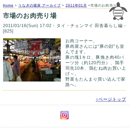
Home
>
うなぎの寝床 アーカイブ
>
2011年01月
>市場のお肉売り場
市場のお肉売り場
2011/01/16(Sun) 17:02 - タイ・チェンマイ 田舎暮らし編 -
[825]
お肉コーナー。
豚肉屋さんには“豚の顔”も並
んでます。
豚の塊1キロ、豚挽き肉40バ
ーツ分（約120円分）、鶏手
羽先10本、鶏むね肉お買い上
げ～。
野菜もたんまり買い込んで家
路へ。
↑ページトップ