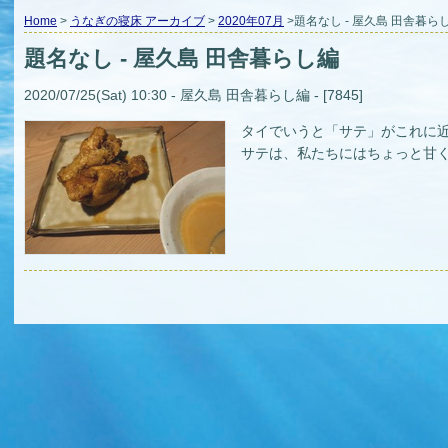
Home
>
うなぎの寝床 アーカイブ
>
2020年07月
>題名なし - 屋久島 田舎暮ら
題名なし - 屋久島 田舎暮らし編
2020/07/25(Sat) 10:30 - 屋久島 田舎暮らし編 - [7845]
タイでいうと「サテ」がこれに
サテは、私たちにはちょっと甘