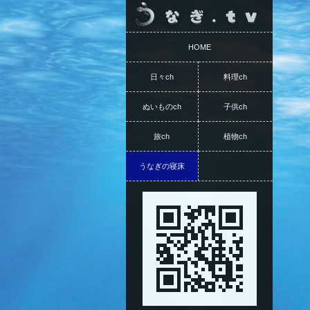
HOME
日々ch
料理ch
ぬいものch
子供ch
旅ch
植物ch
うなぎの寝床