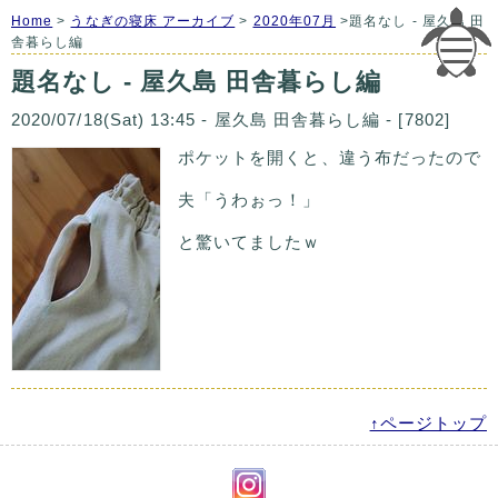
Home
>
うなぎの寝床 アーカイブ
>
2020年07月
>題名なし - 屋久島 田
舎暮らし編
題名なし - 屋久島 田舎暮らし編
2020/07/18(Sat) 13:45 - 屋久島 田舎暮らし編 - [7802]
ポケットを開くと、違う布だったので
夫「うわぉっ！」
と驚いてましたｗ
↑ページトップ