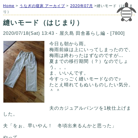
Home
>
うなぎの寝床 アーカイブ
>
2020年07月
>縫いモード（はじま
り）
縫いモード（はじまり）
2020/07/18(Sat) 13:43 - 屋久島 田舎暮らし編 - [7800]
今日も朝から雨。
梅雨前線は上にいってしまったので、
梅雨は終わったはずなのですが...
夏までの移行期間（？）なのでしょ
う。。。
ま、いいんです。
今すっっごく縫いモードなので♪
たとえ晴れてもぬいものしたい気分。
＾ ＾
夫のカジュアルパンツを1枚仕上げま
した。
夫「をぉ、早いやん！ 冬頃出来るんかと思った」
やって。