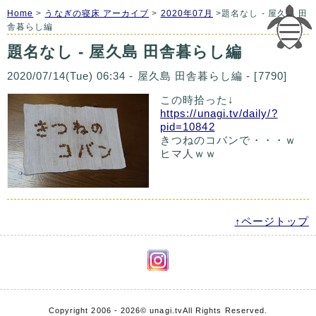
Home
>
うなぎの寝床 アーカイブ
>
2020年07月
>題名なし - 屋久島 田
舎暮らし編
題名なし - 屋久島 田舎暮らし編
2020/07/14(Tue) 06:34 - 屋久島 田舎暮らし編 - [7790]
この時拾った↓
https://unagi.tv/daily/?
pid=10842
きつねのコバンで・・・ｗ
ヒマ人ｗｗ
↑ページトップ
Copyright 2006 - 2026
© unagi.tv
All Rights Reserved.