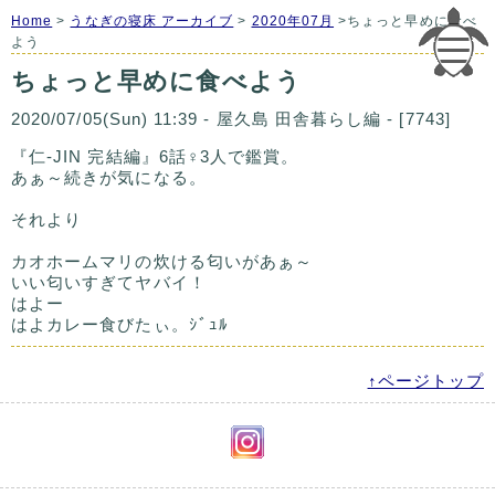
Home
>
うなぎの寝床 アーカイブ
>
2020年07月
>ちょっと早めに食べ
よう
ちょっと早めに食べよう
2020/07/05(Sun) 11:39 - 屋久島 田舎暮らし編 - [7743]
『仁-JIN 完結編』6話♀3人で鑑賞。
あぁ～続きが気になる。
それより
カオホームマリの炊ける匂いがあぁ～
いい匂いすぎてヤバイ！
はよー
はよカレー食びたぃ。ｼﾞｭﾙ
↑ページトップ