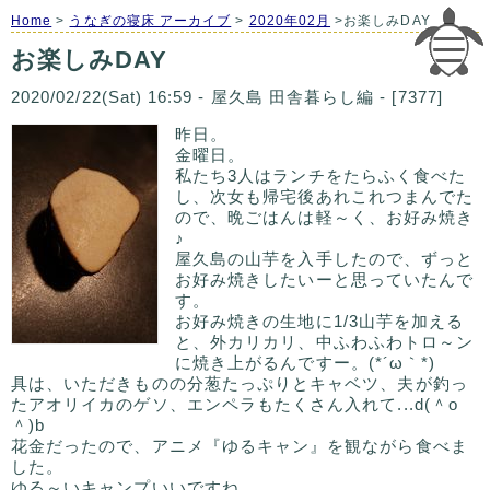
Home
>
うなぎの寝床 アーカイブ
>
2020年02月
>お楽しみDAY
お楽しみDAY
2020/02/22(Sat) 16:59 - 屋久島 田舎暮らし編 - [7377]
昨日。
金曜日。
私たち3人はランチをたらふく食べた
し、次女も帰宅後あれこれつまんでた
ので、晩ごはんは軽～く、お好み焼き
♪
屋久島の山芋を入手したので、ずっと
お好み焼きしたいーと思っていたんで
す。
お好み焼きの生地に1/3山芋を加える
と、外カリカリ、中ふわふわトロ～ン
に焼き上がるんですー。(*´ω｀*)
具は、いただきものの分葱たっぷりとキャベツ、夫が釣っ
たアオリイカのゲソ、エンペラもたくさん入れて...d(＾o
＾)b
花金だったので、アニメ『ゆるキャン』を観ながら食べま
した。
ゆる～いキャンプいいですね。