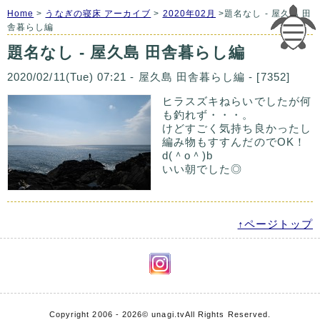
Home
>
うなぎの寝床 アーカイブ
>
2020年02月
>題名なし - 屋久島 田
舎暮らし編
題名なし - 屋久島 田舎暮らし編
2020/02/11(Tue) 07:21 - 屋久島 田舎暮らし編 - [7352]
ヒラスズキねらいでしたが何
も釣れず・・・。
けどすごく気持ち良かったし
編み物もすすんだのでOK！
d(＾o＾)b
いい朝でした◎
↑ページトップ
Copyright 2006 - 2026
© unagi.tv
All Rights Reserved.