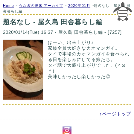
Home
>
うなぎの寝床 アーカイブ
>
2020年01月
>題名なし - 屋久島 田
舎暮らし編
題名なし - 屋久島 田舎暮らし編
2020/01/14(Tue) 16:37 - 屋久島 田舎暮らし編 - [7257]
はーい、出来上がり♪
家族全員大好きなカオマンガイ。
タイで本場のカオマンガイを食べられ
る日を楽しみにしてる娘たち。
タイ話で大盛り上がりでした。(＾ω
＾)
美味しかったし楽しかった◎
↑ページトップ