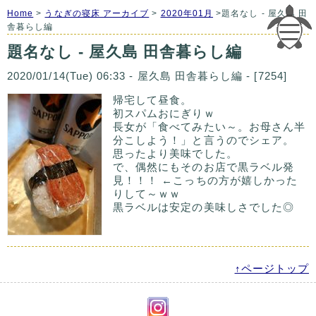
Home
>
うなぎの寝床 アーカイブ
>
2020年01月
>題名なし - 屋久島 田
舎暮らし編
題名なし - 屋久島 田舎暮らし編
2020/01/14(Tue) 06:33 - 屋久島 田舎暮らし編 - [7254]
帰宅して昼食。
初スパムおにぎりｗ
長女が「食べてみたい～。お母さん半
分こしよう！」と言うのでシェア。
思ったより美味でした。
で、偶然にもそのお店で黒ラベル発
見！！！ ←こっちの方が嬉しかった
りして～ｗｗ
黒ラベルは安定の美味しさでした◎
↑ページトップ