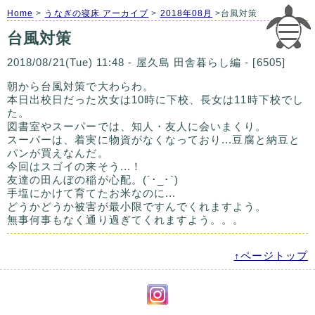
Home
>
うなぎの寝床 アーカイブ
>
2018年08月
>台風対策
台風対策
2018/08/21(Tue) 11:48 - 屋久島 田舎暮らし編 - [6505]
朝から台風対策で大わらわ。
本日出校日だった次女は10時に下校、長女は11時下校でし
た。
図書室やスーパーでは、知人・友人に会いまくり。
スーパーは、着実に物資がなくなっており...豆腐と納豆と
パンが買えなんだ。
今回はスゴイの来そう...！
友達の田んぼの稲が心配。(´･_･`)
手塩にかけて育てたお米なのに...
どうかどうか被害が最小限ですんでくれますよう。
無事何事もなく通り過ぎてくれますよう。。。
↑ページトップ