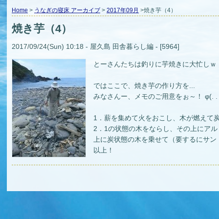
Home
>
うなぎの寝床 アーカイブ
>
2017年09月
>焼き芋（4）
焼き芋（4）
2017/09/24(Sun) 10:18 - 屋久島 田舎暮らし編 - [5964]
とーさんたちは釣りに芋焼きに大忙しｗ
ではここで、焼き芋の作り方を...
みなさんー、メモのご用意をぉ～！ φ(. . 
1．薪を集めて火をおこし、木が燃えて
2．1の状態の木をならし、その上にア
上に炭状態の木を乗せて（要するにサン
以上！