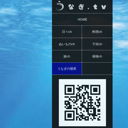
HOME
日々ch
料理ch
ぬいものch
子供ch
旅ch
植物ch
うなぎの寝床