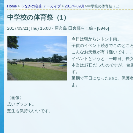
Home
>
うなぎの寝床 アーカイブ
>
2017年09月
>中学校の体育祭（1）
中学校の体育祭（1）
2017/09/21(Thu) 15:08 - 屋久島 田舎暮らし編 - [5946]
今日は朝からシトシト雨。
子供のイベント続きでこのとこ
こんなお天気が有り難いです。
イベントというと、一昨日、長
本当は17日だったのですが、台
す。
延期で平日になったのに、保護
よ。
〈画像〉
広いグランド。
芝生も気持ちいいです。