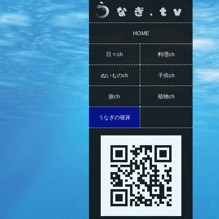
HOME
日々ch
料理ch
ぬいものch
子供ch
旅ch
植物ch
うなぎの寝床