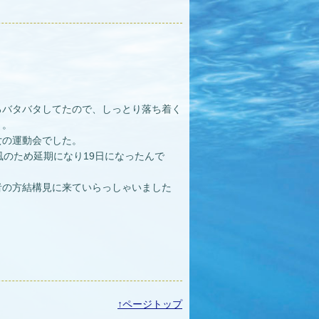
ろバタバタしてたので、しっとり落ち着く
。。
女の運動会でした。
風のため延期になり19日になったんで
者の方結構見に来ていらっしゃいました
↑ページトップ