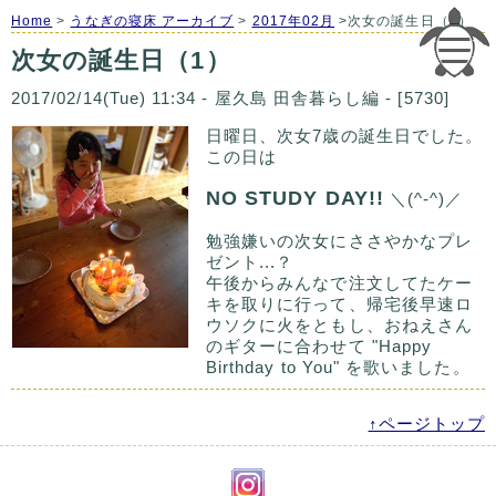
Home
>
うなぎの寝床 アーカイブ
>
2017年02月
>次女の誕生日（1）
次女の誕生日（1）
2017/02/14(Tue) 11:34 - 屋久島 田舎暮らし編 - [5730]
日曜日、次女7歳の誕生日でした。
この日は
NO STUDY DAY!!
＼(^-^)／
勉強嫌いの次女にささやかなプレ
ゼント...？
午後からみんなで注文してたケー
キを取りに行って、帰宅後早速ロ
ウソクに火をともし、おねえさん
のギターに合わせて "Happy
Birthday to You" を歌いました。
↑ページトップ