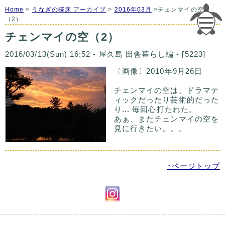
Home
>
うなぎの寝床 アーカイブ
>
2016年03月
>チェンマイの空
（2）
チェンマイの空（2）
2016/03/13(Sun) 16:52 - 屋久島 田舎暮らし編 - [5223]
〔画像〕2010年9月26日
チェンマイの空は、ドラマテ
ィックだったり芸術的だった
り... 毎回心打たれた。
あぁ、またチェンマイの空を
見に行きたい。。。
↑ページトップ