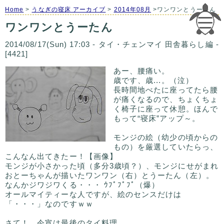
Home
>
うなぎの寝床 アーカイブ
>
2014年08月
>ワンワンとうーたん
ワンワンとうーたん
2014/08/17(Sun) 17:03 - タイ・チェンマイ 田舎暮らし編 -
[4421]
あー、腰痛い。
歳です、歳...。（泣）
長時間地べたに座ってたら腰
が痛くなるので、ちょくちょ
く椅子に座って休憩。ほんで
もって“寝床”アップ～。
モンジの絵（幼少の頃からの
もの）を厳選していたらっ、
こんなん出てきたー！【画像】
モンジが小さかった頃（多分3歳頃？）、モンジにせがまれ
おとーちゃんが描いたワンワン（右）とうーたん（左）。
なんかジワジワくる・・・ ｳﾌﾟﾌﾟﾌﾟ（爆）
オールマイティーな人ですが、絵のセンスだけは
「・・・」なのですｗｗ
さて！ 今宵は最後のタイ料理。