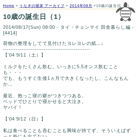
Home
>
うなぎの寝床 アーカイブ
>
2014年08月
>10歳の誕生日（1）
10歳の誕生日（1）
2014/08/17(Sun) 08:00 - タイ・チェンマイ 田舎暮らし編 -
[4414]
荷物の整理をしてて見付けたヨレヨレの紙...↓
-----------------------------------------------
【'04 9/11（土）】
ミルクをたくさん飲む。いっきに5.5オンス飲むこと
も・・・
でも、もうすぐ生後1ヵ月で大きくなったし、こんなもん
か...
最近、抱っこ寝の癖がつきつつある。
ベッドでひとりで寝かせると大泣き。
ヤバイ！
【'04 9/12（日）】
私は食べることも呑むことも興味が持てず、そういえばず
っと外にも出てない。