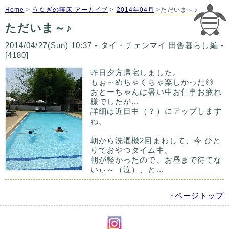
Home
>
うなぎの寝床 アーカイブ
>
2014年04月
>ただいま～♪
ただいま～♪
2014/04/27(Sun) 10:37 - タイ・チェンマイ 田舎暮らし編 -
[4180]
昨日夕方帰宅しました。
もぉ～めちゃくちゃ楽しかった◎
おとーちゃんは暑い中お仕事お疲れ
様でしたが...
詳細は近日中（？）にアップします
ね。
朝から洗濯機2回まわして、今 ひと
りでおやつタイム中。
朝が軽かったので、お昼まで待てな
いぃ～（泣）、と...
↑ページトップ