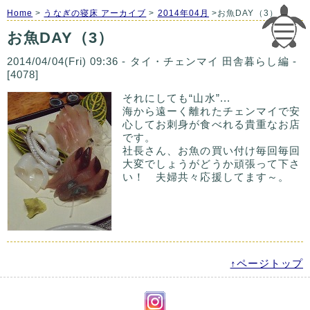
Home
>
うなぎの寝床 アーカイブ
>
2014年04月
>お魚DAY（3）
お魚DAY（3）
2014/04/04(Fri) 09:36 - タイ・チェンマイ 田舎暮らし編 -
[4078]
それにしても“山水”...
海から遠ーく離れたチェンマイで安
心してお刺身が食べれる貴重なお店
です。
社長さん、お魚の買い付け毎回毎回
大変でしょうがどうか頑張って下さ
い！ 夫婦共々応援してます～。
↑ページトップ