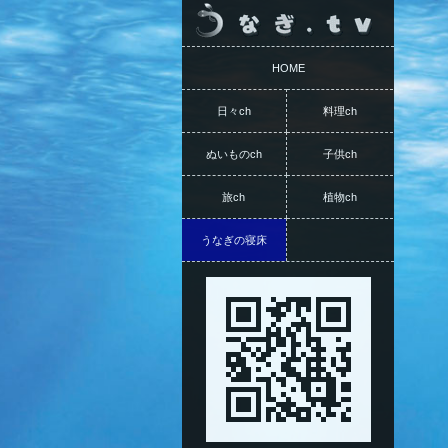
HOME
日々ch
料理ch
ぬいものch
子供ch
旅ch
植物ch
うなぎの寝床