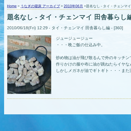
Home
>
うなぎの寝床 アーカイブ
>
2010年06月
>題名なし - タイ・チェンマ
題名なし - タイ・チェンマイ 田舎暮らし
2010/06/18(Fri) 12:29 - タイ・チェンマイ 田舎暮らし編 - [360]
ジュージュージュー
・・・晩ご飯の仕込み中。
炒め物は油が飛び散るんで外のキッチン
作りかけの服や布に油が跳ねたらイヤな
しかしメガネが油でギトギト・・・また