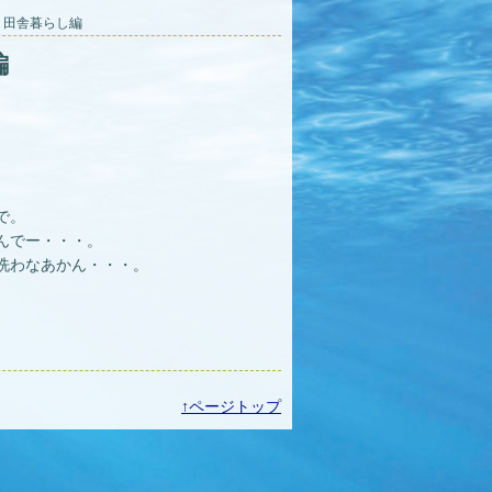
イ 田舎暮らし編
編
で。
んでー・・・。
洗わなあかん・・・。
↑ページトップ