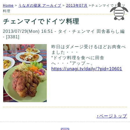
Home
>
うなぎの寝床 アーカイブ
>
2013年07月
>チェンマイでドイツ
料理
チェンマイでドイツ料理
2013/07/29(Mon) 16:51 - タイ・チェンマイ 田舎暮らし編
- [3381]
昨日はダメージ受けるほどお肉食べ
ました・・・
“ドイツ料理を食べに田舎
へ・・・”アップ～。
https://unagi.tv/daily/?pid=10601
↑ページトップ