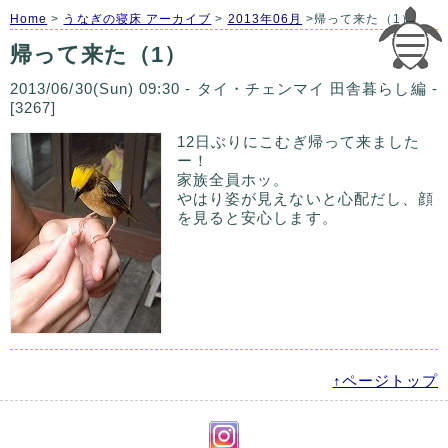
Home
>
うなぎの寝床 アーカイブ
>
2013年06月
>帰って来た（1）
帰って来た（1）
2013/06/30(Sun) 09:30 - タイ・チェンマイ 田舎暮らし編 -
[3267]
12日ぶりにこむぎ帰って来ました
ー！
家族全員ホッ。
やはり姿が見えないと心配だし、顔
を見ると安心します。
↑ページトップ