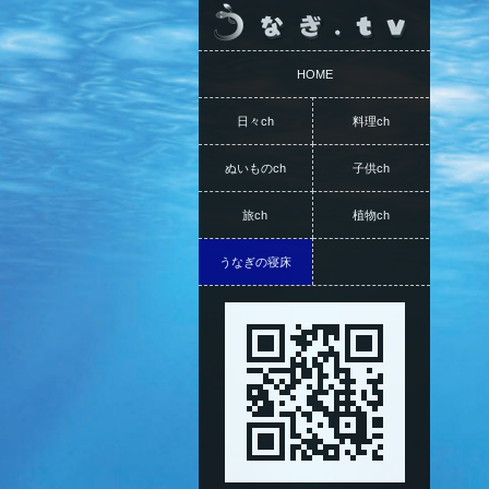
HOME
日々ch
料理ch
ぬいものch
子供ch
旅ch
植物ch
うなぎの寝床