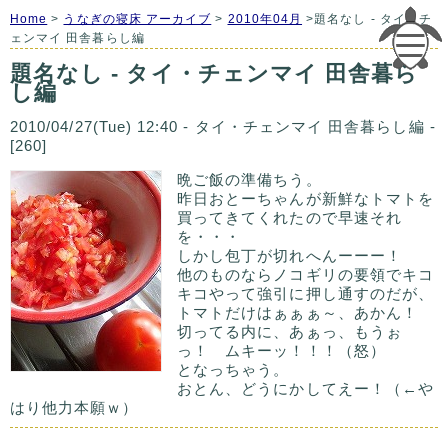
Home
>
うなぎの寝床 アーカイブ
>
2010年04月
>題名なし - タイ・チ
ェンマイ 田舎暮らし編
題名なし - タイ・チェンマイ 田舎暮ら
し編
2010/04/27(Tue) 12:40 - タイ・チェンマイ 田舎暮らし編 -
[260]
晩ご飯の準備ちう。
昨日おとーちゃんが新鮮なトマトを
買ってきてくれたので早速それ
を・・・
しかし包丁が切れへんーーー！
他のものならノコギリの要領でキコ
キコやって強引に押し通すのだが、
トマトだけはぁぁぁ～、あかん！
切ってる内に、あぁっ、もうぉ
っ！ ムキーッ！！！（怒）
となっちゃう。
おとん、どうにかしてえー！（←や
はり他力本願ｗ）