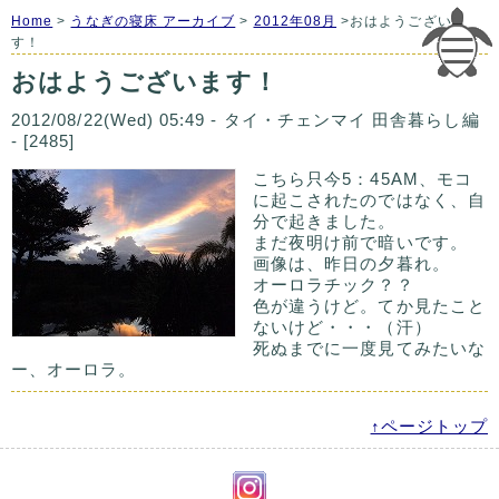
Home
>
うなぎの寝床 アーカイブ
>
2012年08月
>おはようございま
す！
おはようございます！
2012/08/22(Wed) 05:49 - タイ・チェンマイ 田舎暮らし編
- [2485]
こちら只今5：45AM、モコ
に起こされたのではなく、自
分で起きました。
まだ夜明け前で暗いです。
画像は、昨日の夕暮れ。
オーロラチック？？
色が違うけど。てか見たこと
ないけど・・・（汗）
死ぬまでに一度見てみたいな
ー、オーロラ。
↑ページトップ