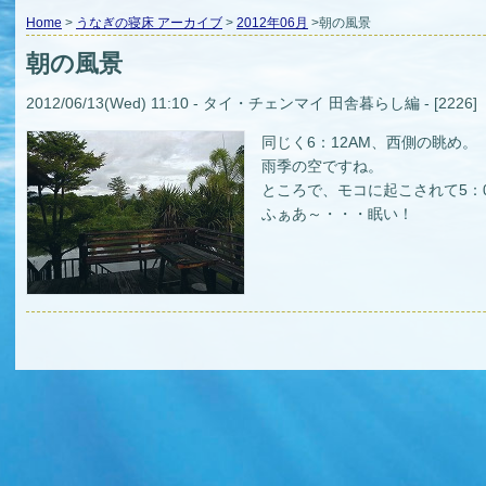
Home
>
うなぎの寝床 アーカイブ
>
2012年06月
>朝の風景
朝の風景
2012/06/13(Wed) 11:10 - タイ・チェンマイ 田舎暮らし編 - [2226]
同じく6：12AM、西側の眺め。
雨季の空ですね。
ところで、モコに起こされて5：
ふぁあ～・・・眠い！