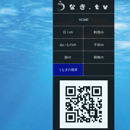
HOME
日々ch
料理ch
ぬいものch
子供ch
旅ch
植物ch
うなぎの寝床