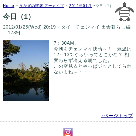
Home
>
うなぎの寝床 アーカイブ
>
2012年01月
>今日（1）
今日（1）
2012/01/25(Wed) 20:19 - タイ・チェンマイ 田舎暮らし編
- [1789]
7：30AM。
今朝もチェンマイ快晴～！ 気温は
12～13℃ぐらいってとこかな？ 相
変わらず冷える朝でした。
この空見るとやっぱジッとしてられ
ないよね～・・・
↑ページトップ