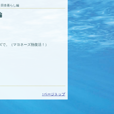
イ 田舎暮らし編
編
ズで。（マヨネーズ熱復活！）
↑ページトップ