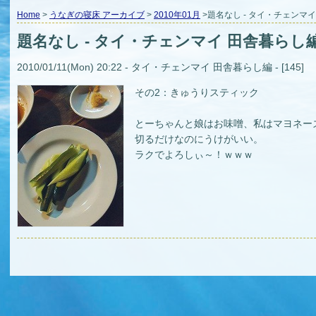
Home
>
うなぎの寝床 アーカイブ
>
2010年01月
>題名なし - タイ・チェンマ
題名なし - タイ・チェンマイ 田舎暮らし
2010/01/11(Mon) 20:22 - タイ・チェンマイ 田舎暮らし編 - [145]
その2：きゅうりスティック
とーちゃんと娘はお味噌、私はマヨネー
切るだけなのにうけがいい。
ラクでよろしぃ～！ｗｗｗ