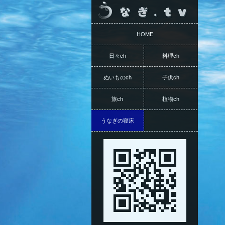
HOME
日々ch
料理ch
ぬいものch
子供ch
旅ch
植物ch
うなぎの寝床