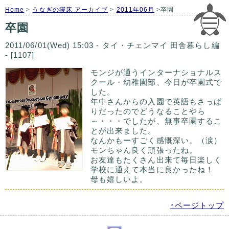
Home
>
うなぎの寝床 アーカイブ
>
2011年06月
>卒園
卒園
2011/06/01(Wed) 15:03 - タイ・チェンマイ 田舎暮らし編
- [1107]
モンジが通うインターナショナルス
クール・幼稚園部、今日が卒園式で
した。
年中さんからの入園で英語もさっぱ
りだったのでどうなることやら
～・・・でしたが、無事卒園するこ
とが出来ました。
なんかもーすごく感慨深い。（涙）
モンちゃん良く頑張ったね。
お友達もたくさん出来て毎日楽しく
学校に通えて本当に良かったね！
母も嬉しいよ。
↑ページトップ