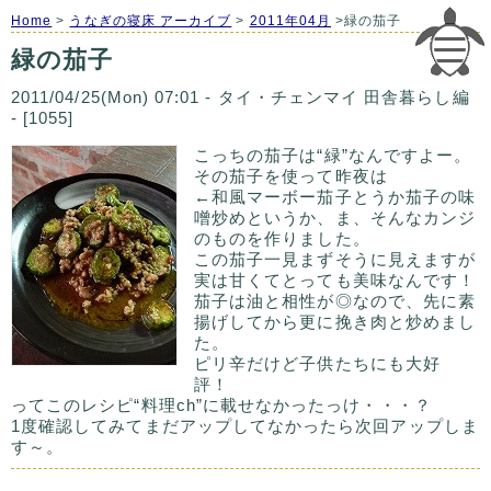
Home
>
うなぎの寝床 アーカイブ
>
2011年04月
>緑の茄子
緑の茄子
2011/04/25(Mon) 07:01 - タイ・チェンマイ 田舎暮らし編
- [1055]
こっちの茄子は“緑”なんですよー。
その茄子を使って昨夜は
←和風マーボー茄子とうか茄子の味
噌炒めというか、ま、そんなカンジ
のものを作りました。
この茄子一見まずそうに見えますが
実は甘くてとっても美味なんです！
茄子は油と相性が◎なので、先に素
揚げしてから更に挽き肉と炒めまし
た。
ピリ辛だけど子供たちにも大好
評！
ってこのレシピ“料理ch”に載せなかったっけ・・・？
1度確認してみてまだアップしてなかったら次回アップしま
す～。