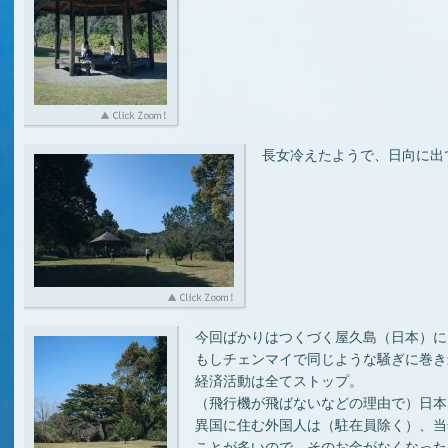
長女冷えたようで、日向に出て
今回ばかりはつくづく屋久島（日本）に
もしチェンマイで同じような騒ぎに巻き
経済活動は全てストップ。
（飛行機が飛ばないなどの理由で）日本に
異国に住む外国人は（駐在員除く）、当
ことが多いので、そのお金がなくなったら？