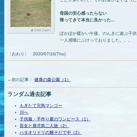
母国の安心感ったらない
帰ってきて本当に良かった...
ぽかぽか暖かい午後、のんきに遊ぶ子供
一人感慨にふけっておりました。。。
〈おわり〉 2020/07/16(Thu)
←前の記事：
健康の森公園（1）
ランダム過去記事
もぎたて完熟マンゴー
川へ
子供服・手作り夏のワンピース（1）
長女と鹿児島二人旅（2）
ハタオリドリの雛そだて中（2）