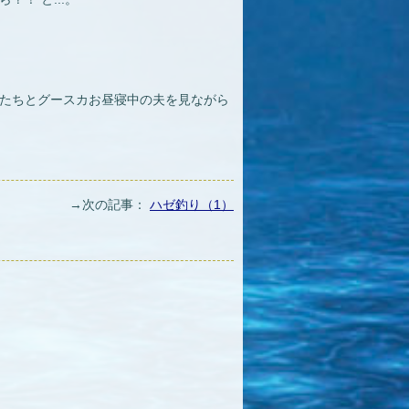
たちとグースカお昼寝中の夫を見ながら
→次の記事：
ハゼ釣り（1）