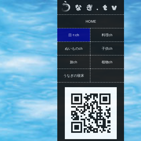
HOME
日々ch
料理ch
ぬいものch
子供ch
旅ch
植物ch
うなぎの寝床