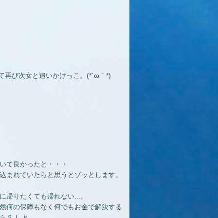
再び次女と追いかけっこ。(*´ω｀*)
いて良かったと・・・
込まれていたらと思うとゾッとします。
帰りたくても帰れない...。
然何の保障もなく何でもお金で解決する
！ と...。