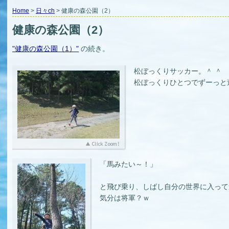
Home
>
日々ch
> 健康の森公園（2）
健康の森公園（2）
"健康の森公園（1）"
の続き。
松ぼっくりサッカー。＾ ＾
松ぼっくりひとつでずーっと
「馬みたい～！」
と飛び乗り、しばし自分の世界に入って
気分は将軍？ｗ