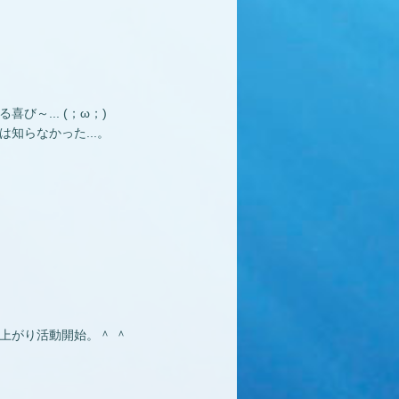
～... (；ω；)
知らなかった...。
上がり活動開始。＾ ＾