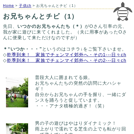
Home
>
子供ch
> お兄ちゃんとチビ（1）
お兄ちゃんとチビ（1）
先日、
いつかのお兄ちゃんたち（＊）
がOさん引率の元、
我が家に遊びに来てくれました。（夫に用事があったOさ
んに便乗して来ただけなのですが）
＊“いつか・・・”
というのはコチラ↓をご覧下さいませ。
◇
乾季到来！ 家族でチェンマイ郊外へ・その1---日々ch
◇
乾季到来！ 家族でチェンマイ郊外へ・その2---日々ch
普段大人に囲まれてる娘。
お兄ちゃんたちの突然の訪問に大ハシャ
ギ！
自分からお兄ちゃんの手を握り、一緒にダ
ンスを踊ろうと促しています。
・・・アナタ積極的過ぎ！（笑）
男の子の遊びはやはりダイナミック！
雨上がりで濡れてる芝生の上でも転がり回