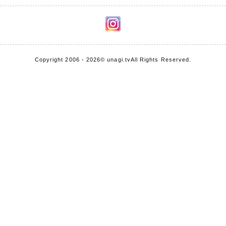
Copyright 2006 - 2026
© unagi.tv
All Rights Reserved.