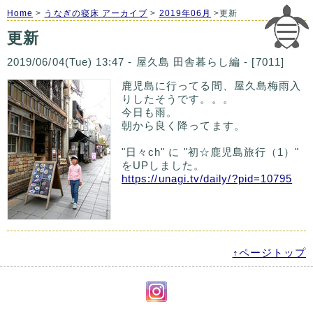
Home
>
うなぎの寝床 アーカイブ
>
2019年06月
>更新
更新
2019/06/04(Tue) 13:47 - 屋久島 田舎暮らし編 - [7011]
鹿児島に行ってる間、屋久島梅雨入
りしたそうです。。。
今日も雨。
朝から良く降ってます。
"日々ch" に "初☆鹿児島旅行（1）"
をUPしました。
https://unagi.tv/daily/?pid=10795
↑ページトップ