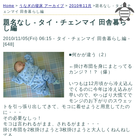
Home
>
うなぎの寝床 アーカイブ
>
2010年11月
>題名なし - タイ・チ
ェンマイ 田舎暮らし編
題名なし - タイ・チェンマイ 田舎暮ら
し編
2010/11/05(Fri) 06:15 - タイ・チェンマイ 田舎暮らし編 -
[648]
■何かが違う（2）
←掛け布団を身にまとってる
カンジ？！？（爆）
いつもは12月頃から冷え込ん
でくるのに今年は冷え込みが
早いので、やっぱり大慌てで
モンジのお下がりのスウェッ
トを引っ張り出してきて、モコに着せようと用意してたの
に・・・
その必要なしっ！
モコは言われるがまま、されるがまま・・・
掛け布団を2枚掛けようと3枚掛けようと大人しくねんねし
てる。