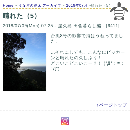
Home
>
うなぎの寝床 アーカイブ
>
2018年07月
>晴れた（5）
晴れた（5）
2018/07/09(Mon) 07:25 - 屋久島 田舎暮らし編 - [6411]
台風8号の影響で海はうねってまし
た。
...それにしても、こんなにピッカー
ンと晴れたの久しぶり！
どこいこどこいこー？！ (°Д°；≡；
°Д°)
↑ページトップ